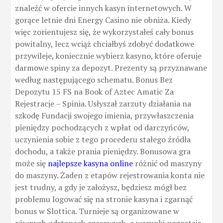
znaleźć w ofercie innych kasyn internetowych. W
gorące letnie dni Energy Casino nie obniża. Kiedy
więc zorientujesz się, że wykorzystałeś cały bonus
powitalny, lecz wciąż chciałbyś zdobyć dodatkowe
przywileje, koniecznie wybierz kasyno, które oferuje
darmowe spiny za depozyt. Prezenty są przyznawane
według następującego schematu. Bonus Bez
Depozytu 15 FS na Book of Aztec Amatic Za
Rejestracje – Spinia. Usłyszał zarzuty działania na
szkodę Fundacji swojego imienia, przywłaszczenia
pieniędzy pochodzących z wpłat od darczyńców,
uczynienia sobie z tego procederu stałego źródła
dochodu, a także prania pieniędzy. Bonusowa gra
może się
najlepsze kasyna online
różnić od maszyny
do maszyny. Żaden z etapów rejestrowania konta nie
jest trudny, a gdy je założysz, będziesz mógł bez
problemu logować się na stronie kasyna i zgarnąć
bonus w Slottica. Turnieje są organizowane w