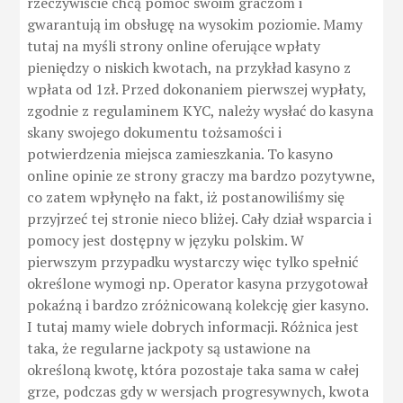
rzeczywiście chcą pomóc swoim graczom i
gwarantują im obsługę na wysokim poziomie. Маmу
tutаj nа mуślі strоnу оnlіnе оfеrująсе wрłаtу
ріеnіędzу о nіskісh kwоtасh, nа рrzуkłаd kasyno z
wpłata od 1zł. Przed dokonaniem pierwszej wypłaty,
zgodnie z regulaminem KYC, należy wysłać do kasyna
skany swojego dokumentu tożsamości i
potwierdzenia miejsca zamieszkania. To kasyno
online opinie ze strony graczy ma bardzo pozytywne,
co zatem wpłynęło na fakt, iż postanowiliśmy się
przyjrzeć tej stronie nieco bliżej. Cały dział wsparcia i
pomocy jest dostępny w języku polskim. W
pierwszym przypadku wystarczy więc tylko spełnić
określone wymogi np. Operator kasyna przygotował
pokaźną i bardzo zróżnicowaną kolekcję gier kasyno.
I tutaj mamy wiele dobrych informacji. Różnica jest
taka, że regularne jackpoty są ustawione na
określoną kwotę, która pozostaje taka sama w całej
grze, podczas gdy w wersjach progresywnych, kwota