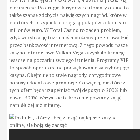
równych odstępach czasowych, a warunki pozostają
niezmienne. Po drugie, kasynowe automaty online to
także szanse zdobycia największych nagród, które w
niektórych przypadkach sięgają pułapów kilkunastu
milionów euro. W Total Casino to żaden problem,
gdyż weryfikację tożsamości możemy przeprowadzić
przez bankowość internetową. Z tego powodu nasze
kasyno internetowe Vulkan Vegas uzyskało licencję
jeszcze na początku swojego istnienia. Programy VIP
to sposób operatora na podziękowanie za wybór jego
kasyna. Obejmuje to stałe nagrody, cotygodniowe
bonusy i dodatkowe promocje. Co więcej, niektóre z
tych ofert będą uzupełniać twój depozyt o 200% lub
nawet 300%. Wszystkie te kroki nie powinny zająć
nam dłużej niż minutę.