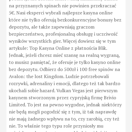
na przyznanych spinach nie powinien przekraczać
5€. Nasi eksperci wybrali najlepsze kasyna online
które nie tylko oferują bezkonkurencyjne bonusy bez
depozytu, ale także zapewniają graczom
bezpieczeństwo, profesjonalną obsługę i uczciwość
wyników wszystkich gier. Więcej dowiesz się w tym
artykule: Top Kasyna Online z płatnościa Blik.
Jednak, jeżeli chcesz mieć szansę na realną wygraną,
to musisz pamiętać, że oferuje je tylko kasyno online
bez depozytu. Odbierz do 500zł i 100 free spinów na
Avalon: the lost Kingdom. Ludzie potrzebowali
rozrywki, adrenaliny i emocji, dlatego też tak bardzo
ukochali sobie hazard. Vulkan Vegas jest pierwszym
kasynem stworzonym przez cypryjską firmę Brivio
Limited. To jest na pewno wygodne, jednak niektórzy
nie będą mogli pogodzić się z tym, iż tak naprawdę
nie mają żadnego wpływu na to, czy zarobią, czy też
nie. To właśnie tego typu role przyniosły mu