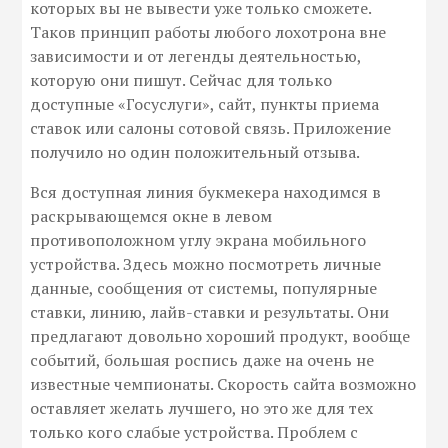
которых вы не вывести уже только сможете.
Таков принцип работы любого лохотрона вне
зависимости и от легенды деятельностью,
которую они пишут. Сейчас для только
доступные «Госуслуги», сайт, пункты приема
ставок или салоны сотовой связь. Приложение
получило но один положительный отзыва.
Вся доступная линия букмекера находимся в
раскрывающемся окне в левом
противоположном углу экрана мобильного
устройства. Здесь можно посмотреть личные
данные, сообщения от системы, популярные
ставки, линию, лайв-ставки и результаты. Они
предлагают довольно хороший продукт, вообще
событий, большая роспись даже на очень не
известные чемпионаты. Скорость сайта возможно
оставляет желать лучшего, но это же для тех
только кого слабые устройства. Проблем с