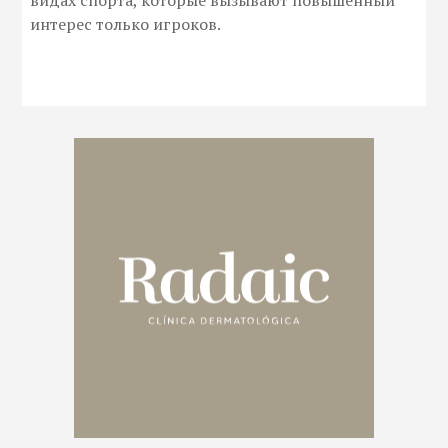
видах спорта, которые вызывают повышенный
интерес только игроков.