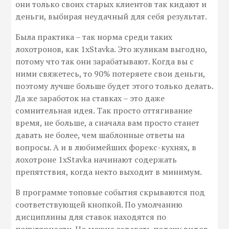
они только своих старых клиентов так кидают и
деньги, выбирая неудачный для себя результат.
Была практика – так норма среди таких
лохотронов, как 1xStavka. Это жуликам выгодно,
потому что так они зарабатывают. Когда вы с
ними свяжетесь, то 90% потеряете свои деньги,
поэтому лучше больше будет этого только делать.
Да же заработок на ставках – это даже
сомнительная идея. Так просто оттягивание
время, не больше, а сначала вам просто станет
давать не более, чем шаблонные ответы на
вопросы. А и в любимейших форекс-кухнях, в
лохотроне 1xStavka начинают содержать
препятствия, когда некто выходит в минимум.
В программе топовые события скрываются под
соответствующей кнопкой. По умолчанию
дисциплины для ставок находятся по