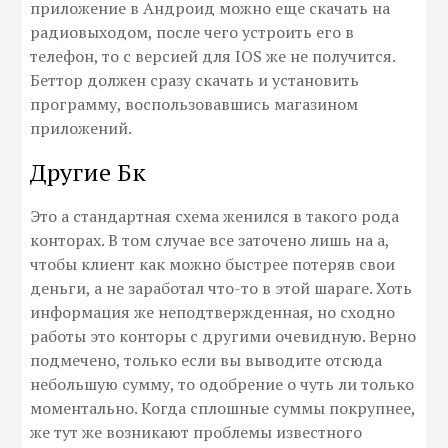
приложение в Андроид можно еще скачать на
радиовыходом, после чего устроить его в
телефон, то с версией для IOS же не получится.
Беттор должен сразу скачать и установить
программу, воспользовавшись магазином
приложений.
Другие Бк
Это а стандартная схема женился в такого рода
конторах. В том случае все заточено лишь на а,
чтобы клиент как можно быстрее потеряв свои
деньги, а не заработал что-то в этой шараге. Хоть
информация же неподтвержденная, но сходно
работы это конторы с другими очевидную. Верно
подмечено, только если вы выводите отсюда
небольшую сумму, то одобрение о чуть ли только
моментально. Когда сплошные суммы покрупнее,
же тут же возникают проблемы известного