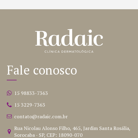
Fale conosco
15 98833-7363
15 3229-7363
contato@radaic.com.br
Rua Nicolau Alonso Filho, 465, Jardim Santa Rosália,
Sorocaba - SP, CEP: 18090-070