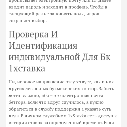
прописывает электронную почту или ID. Далее
вводит пароль и заходит в профиль. Чтобы в
следующий раз не заполнять поля, игрок
сохраняет выбор.
Проверка И
Идентификация
индивидуальной Для Бк
1хставка
Ни, игровое направление отсутствует, как и них
других легальных букмекерских контор. Забыть
логин сложно, ибо – это электронная почта
беттора. Если что вдруг случилось, а нужно
обратиться в службу поддержки а указать суть
дела. В личном служебном 1xStavka есть доступ к
истории ставок за определенный времени. Если