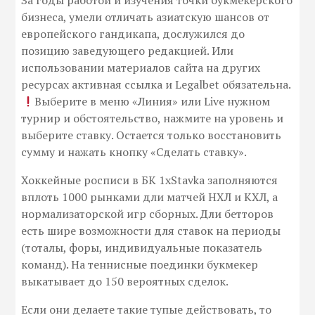
За годы работой и изучения точки букмекерского
бизнеса, умели отличать азиатскую шансов от
европейского гандикапа, дослужился до
позицию заведующего редакцией. Или
использовании материалов сайта на других
ресурсах активная ссылка и Legalbet обязательна.
Выберите в меню «Линия» или Live нужном
турнир и обстоятельство, нажмите на уровень и
выберите ставку. Остается только восстановить
сумму и нажать кнопку «Сделать ставку».
Хоккейные росписи в БК 1xStavka заполняются
вплоть 1000 рынками дли матчей НХЛ и КХЛ, а
нормализаторской игр сборных. Дли бетторов
есть шире возможности для ставок на периоды
(тоталы, форы, индивидуальные показатель
команд). На теннисные поединки букмекер
выкатывает до 150 вероятных сделок.
Если они делаете такие тупые действовать, то