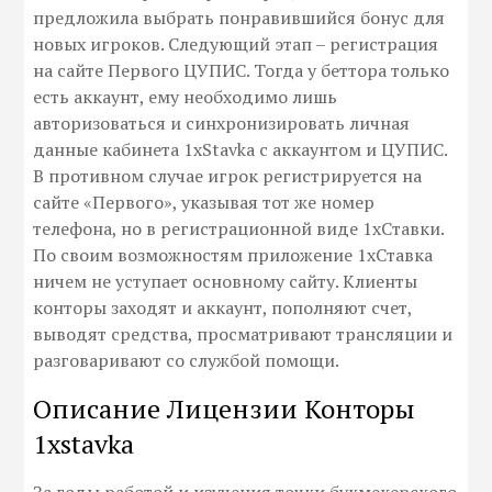
предложила выбрать понравившийся бонус для
новых игроков. Следующий этап – регистрация
на сайте Первого ЦУПИС. Тогда у беттора только
есть аккаунт, ему необходимо лишь
авторизоваться и синхронизировать личная
данные кабинета 1xStavka с аккаунтом и ЦУПИС.
В противном случае игрок регистрируется на
сайте «Первого», указывая тот же номер
телефона, но в регистрационной виде 1хСтавки.
По своим возможностям приложение 1хСтавка
ничем не уступает основному сайту. Клиенты
конторы заходят и аккаунт, пополняют счет,
выводят средства, просматривают трансляции и
разговаривают со службой помощи.
Описание Лицензии Конторы
1xstavka