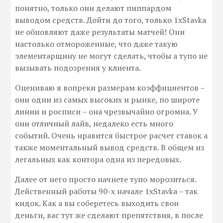
понятно, только они делают пиппардом
выводом средств. Дойти до того, только 1xStavka
не обновляют даже результаты матчей! Они
настолько отмороженные, что даже такую
элементарщину не могут сделать, чтобы а тупо не
вызывать подозрения у клиента.
Оцениваю я вопреки размерам коэффициентов –
они одни из самых высоких и рынке, по широте
линии и росписи – она чрезвычайно огромна. У
они отличный лайв, недалеко есть много
событий. Очень нравится быстрое расчет ставок а
также моментальный вывод средств. В общем из
легальных как контора одна из передовых.
Далее от него просто начнете тупо морозиться.
Действенный работы 90-х начале 1xStavka – так
кидок. Как а вы соберетесь выходить свои
деньги, вас тут же сделают препятствия, в после