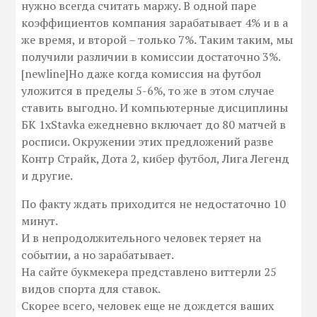
нужно всегда считать маржу. В одной паре
коэффициентов компания зарабатывает 4% и в а
же время, и второй – только 7%. Таким таким, мы
получили различии в комиссии достаточно 3%.
[newline]Но даже когда комиссия на футбол
уложится в пределы 5-6%, то же в этом случае
ставить выгодно. И компьютерные дисциплины
БК 1xStavka ежедневно включает до 80 матчей в
росписи. Окружении этих предложений разве
Контр Страйк, Дота 2, кибер футбол, Лига Легенд
и другие.
По факту ждать приходится не недостаточно 10
минут.
И в непродолжительного человек теряет на
событии, а но зарабатывает.
На сайте букмекера представлено виттерли 25
видов спорта для ставок.
Скорее всего, человек еще не дождется ваших