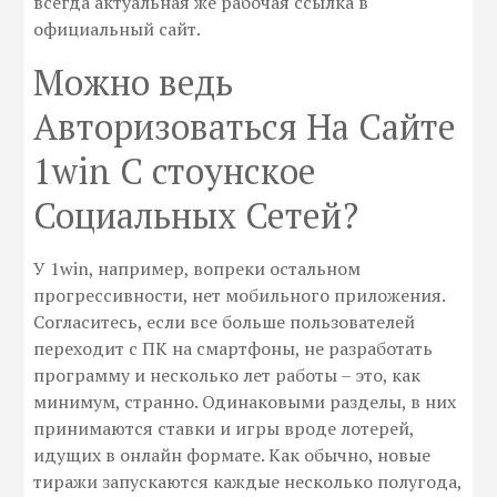
всегда актуальная же рабочая ссылка в
официальный сайт.
Можно ведь
Авторизоваться На Сайте
1win С стоунское
Социальных Сетей?
У 1win, например, вопреки остальном
прогрессивности, нет мобильного приложения.
Согласитесь, если все больше пользователей
переходит с ПК на смартфоны, не разработать
программу и несколько лет работы – это, как
минимум, странно. Одинаковыми разделы, в них
принимаются ставки и игры вроде лотерей,
идущих в онлайн формате. Как обычно, новые
тиражи запускаются каждые несколько полугода,