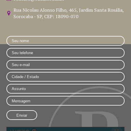
Rua Nicolau Alonso Filho, 465, Jardim Santa Rosália,
Sorocaba - SP, CEP: 18090-070