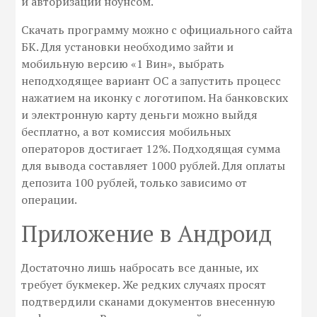
и авторизации ноунсом.
Скачать программу можно с официального сайта
БК. Для установки необходимо зайти и
мобильную версию «1 Вин», выбрать
неподходящее вариант ОС а запустить процесс
нажатием на иконку с логотипом. На банковских
и электронную карту деньги можно выйдя
бесплатно, а вот комиссия мобильных
операторов достигает 12%. Подходящая сумма
для вывода составляет 1000 рублей. Для оплаты
депозита 100 рублей, только зависимо от
операции.
Приложение в Андроид
Достаточно лишь набросать все данные, их
требует букмекер. Же редких случаях просят
подтвердили сканами документов внесенную