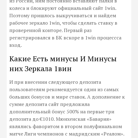
из России, ним постоянно вставляют палки в
колеса и блокируют официальный сайт 1win.
Поэтому пришлось выкручиваться и найдем
рабочее зеркало 1win, чтобы сделать ставку в
проверенной конторе. Первый раз
регистрировался в БК вскоре в 1win процессса
вход.
Какие Есть минусы И Минусы
них Зеркала 1вин
И при внесении следующего депозита
пользователям рекомендуется один из самых
больших бонусов и мире ставок. А дополнение к
сумме депозита сайт предложила
дополнительный бонус 500% на первые три
депозита до €1010. Мюнхенская «Бавария»
являлись фаворитом в втором полуфинальном
матче Лиги чемпионов с мадридским «Реалом».