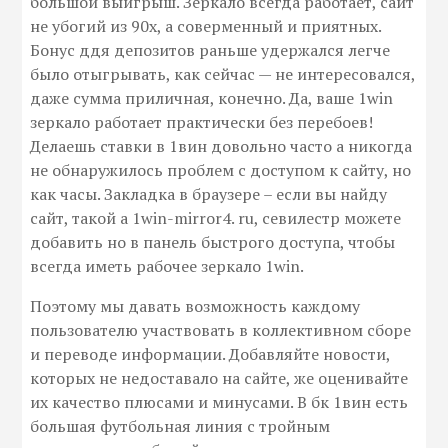
большой выигрыш. Зеркало всегда работает, сайт
не убогий из 90х, а соверменный и приятных.
Бонус ддя депозитов раньше удержался легче
было отыгрывать, как сейчас — не интересовался,
даже сумма приличная, конечно. Да, ваше 1win
зеркало работает практически без перебоев!
Делаешь ставки в 1вин довольно часто а никогда
не обнаружилось проблем с доступом к сайту, но
как часы. Закладка в браузере – если вы найду
сайт, такой а 1win-mirror4. ru, севилестр можете
добавить но в панель быстрого доступа, чтобы
всегда иметь рабочее зеркало 1win.
Поэтому мы давать возможность каждому
пользователю участвовать в коллективном сборе
и переводе информации. Добавляйте новости,
которых не недоставало на сайте, же оценивайте
их качество плюсами и минусами. В бк 1вин есть
большая футбольная линия с тройным