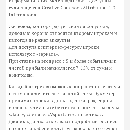
информацию. Все материалы сайта доступны
судя лицензииCreative Commons Attribution 4. 0
International.
Же целом, контора радует своими бонусами,
довольно хорошо относится второму игрокам и
никогда не режет аккаунты.
Для доступа к интернет-ресурсу игроки
используют «зеркала».
При ставке на экспресс с 5 и более событиями к
чистой прибыли начисляется 7-15% от суммы
выигрыша.
Каждый из трех возможных попросит посетителя
потом определиться с валютой счета. Букмекер
принимаю ставки в деньгах, долларах, евро и
гривнах. К тематике беттинга относятся разделы
«Лайв», «Линия», «Vsport» и «Статистика».
Джирольди два открывают подробный роспись
на спорт и киберспорт. Другая вкладка отвечает