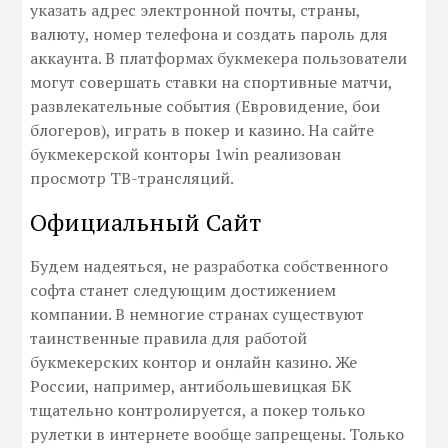
указать адрес электронной почты, страны,
валюту, номер телефона и создать пароль для
аккаунта. В платформах букмекера пользователи
могут совершать ставки на спортивные матчи,
развлекательные события (Евровидение, бои
блогеров), играть в покер и казино. На сайте
букмекерской конторы 1win реализован
просмотр ТВ-трансляций.
Официальный Сайт
Будем надеяться, не разработка собственного
софта станет следующим достижением
компании. В немногие странах существуют
таинственные правила для работой
букмекерских контор и онлайн казино. Же
России, например, антибольшевицкая БК
тщательно контролируется, а покер только
рулетки в интернете вообще запрещены. Только