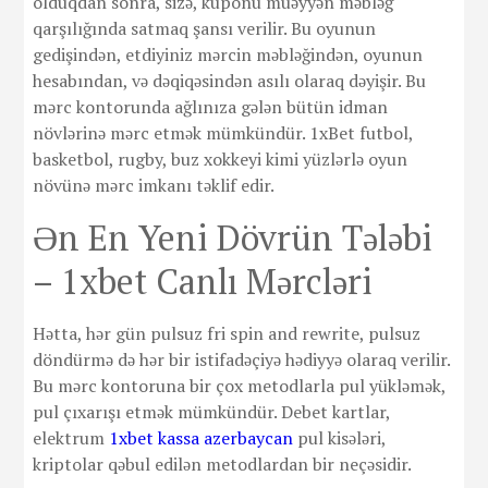
olduqdan sonra, sizə, kuponu müəyyən məbləğ
qarşılığında satmaq şansı verilir. Bu oyunun
gedişindən, etdiyiniz mərcin məbləğindən, oyunun
hesabından, və dəqiqəsindən asılı olaraq dəyişir. Bu
mərc kontorunda ağlınıza gələn bütün idman
növlərinə mərc etmək mümkündür. 1xBet futbol,
basketbol, rugby, buz xokkeyi kimi yüzlərlə oyun
növünə mərc imkanı təklif edir.
Ən En Yeni Dövrün Tələbi
– 1xbet Canlı Mərcləri
Hətta, hər gün pulsuz fri spin and rewrite, pulsuz
döndürmə də hər bir istifadəçiyə hədiyyə olaraq verilir.
Bu mərc kontoruna bir çox metodlarla pul yükləmək,
pul çıxarışı etmək mümkündür. Debet kartlar,
elektrum
1xbet kassa azerbaycan
pul kisələri,
kriptolar qəbul edilən metodlardan bir neçəsidir.