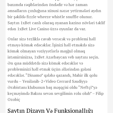
baxımda rəqiblərindən öndədir və hər zaman
əmsalların çoxluğuna xüsusi nəzər yetirmələri aydın
bir şəkildə fizzle wheeze whistle snuffle olunur.
Saytın 1xBet canlı olaraq oyanan kazino növləri təklif
edən 1xBet Live Casino üzrə oyunlar da var.
Onlar sizə tezliklə cavab verəcək və problemi həll
etməyə kömək edəcəklər. İşinizi həll etməkdə sizə
kömək olmayan vəziyyətlərlə məşğul olmaq
istəmirsinizsə, 1xBet Azərbaycan veb saytını seçin.
Ən qısa müddətdə sizə kömək edəcəklər və
probleminizi həll etmək üçün əllərindən gələni
edəcəklər. “Dinamo” qələbə qazandı, Mahir ilk qolu
vurdu – Yenilənib-2+Video Cerrard Səudiyyə
Ərəbistanı klubunun baş məşqçisi oldu “Neftçi”yə
keçməyimdə Bakını sevən sevgilimin rolu olub” – Filip
Ozobiç
Saytın Dizayn Və Funksionallığı