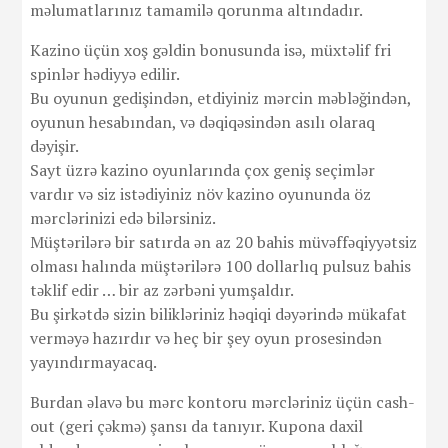
məlumatlarınız tamamilə qorunma altındadır.
Kazino üçün xoş gəldin bonusunda isə, müxtəlif fri
spinlər hədiyyə edilir.
Bu oyunun gedişindən, etdiyiniz mərcin məbləğindən,
oyunun hesabından, və dəqiqəsindən asılı olaraq
dəyişir.
Sayt üzrə kazino oyunlarında çox geniş seçimlər
vardır və siz istədiyiniz növ kazino oyununda öz
mərclərinizi edə bilərsiniz.
Müştərilərə bir satırda ən az 20 bahis müvəffəqiyyətsiz
olması halında müştərilərə 100 dollarlıq pulsuz bahis
təklif edir … bir az zərbəni yumşaldır.
Bu şirkətdə sizin bilikləriniz həqiqi dəyərində mükafat
verməyə hazırdır və heç bir şey oyun prosesindən
yayındırmayacaq.
Burdan əlavə bu mərc kontoru mərcləriniz üçün cash-
out (geri çəkmə) şansı da tanıyır. Kupona daxil