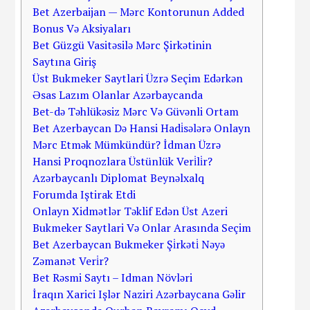
Bet Azerbaijan — Mərc Kontorunun Added
Bonus Və Aksiyaları
Bet Güzgü Vasitəsilə Mərc Şirkətinin
Saytına Giriş
Üst Bukmeker Saytlari Üzrə Seçim Edərkən
Əsas Lazım Olanlar Azərbaycanda
Bet-də Təhlükəsiz Mərc Və Güvənli Ortam
Bet Azerbaycan Də Hansi Hadi̇sələrə Onlayn
Mərc Etmək Mümkündür? İdman Üzrə
Hansi Proqnozlara Üstünlük Veri̇li̇r?
Azərbaycanlı Diplomat Beynəlxalq
Forumda Iştirak Etdi
Onlayn Xidmətlər Təklif Edən Üst Azeri
Bukmeker Saytlari Və Onlar Arasında Seçim
Bet Azerbaycan Bukmeker Şi̇rkəti̇ Nəyə
Zəmanət Veri̇r?
Bet Rəsmi Saytı – Idman Növləri
İraqın Xarici Işlər Naziri Azərbaycana Gəlir