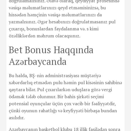
doğrulamalısınız. Əlavə olaraq, qeydiyyat prosesində
vəsiqə məlumatlarınızı qeyd etməmisinizsə, bu
hissədən həmçinin vəsiqə məlumatlarınızı da
yazmalısınız. Əgər hesabınızı doğrulatmasanız pul
çıxarışı, bonuslardan faydalanma və. s kimi
özəlliklərdən məhrum olacaqsınız.
Bet Bonus Haqqında
Azərbaycanda
Bu halda, BŞ-nin administrasiyası müştəriyə
xəbərdarlıq etmədən pulu həmin pul kisəsinin sahibinə
qaytara bilər. Pul çıxarılarkən uduşlara görə vergi
ödəmək tələb olunmur. Bir bahis şirkəti seçimi
potensial oyunçular üçün çox vacib bir fəaliyyətdir,
çünki oyunun rahatlığı və keyfiyyəti birbaşa bundan
asılıdır.
Azərbaycanın basketbol klubu 18 illik fasilədən sonra