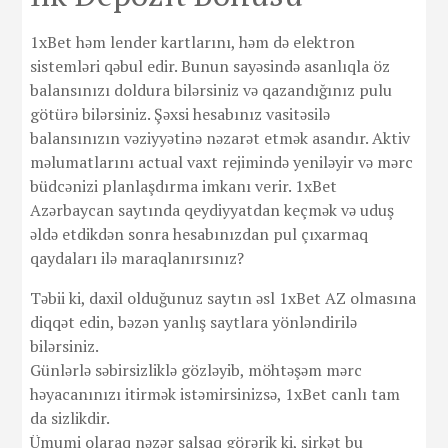
1xBet həm lender kartlarını, həm də elektron
sistemləri qəbul edir. Bunun sayəsində asanlıqla öz
balansınızı doldura bilərsiniz və qazandığınız pulu
götürə bilərsiniz. Şəxsi hesabınız vasitəsilə
balansınızın vəziyyətinə nəzarət etmək asandır. Aktiv
məlumatlarını actual vaxt rejimində yeniləyir və mərc
büdcənizi planlaşdırma imkanı verir. 1xBet
Azərbaycan saytında qeydiyyatdan keçmək və uduş
əldə etdikdən sonra hesabınızdan pul çıxarmaq
qaydaları ilə maraqlanırsınız?
Təbii ki, daxil olduğunuz saytın əsl 1xBet AZ olmasına
diqqət edin, bəzən yanlış saytlara yönləndirilə
bilərsiniz.
Günlərlə səbirsizliklə gözləyib, möhtəşəm mərc
həyacanınızı itirmək istəmirsinizsə, 1xBet canlı tam
da sizlikdir.
Ümumi olaraq nəzər salsaq görərik ki, şirkət bu