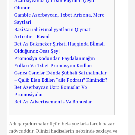
Azərbaycanda Qurban Bayramı Qeyd
Olunur
Gamble Azerbaycan, 1xbet Arizona, Merc
Saytlari
Bəzi Cərrahi Əməliyyatların Qiyməti
Artırılır – Rəsmi̇
Bet Az Bukmeker Şi̇rkəti̇ Haqqinda Bi̇lməli̇
Olduğunuz Əsas Şey!
Promosiya Kodundan Faydalanmağın
Yolları Və 1xbet Promosyon Kodları
Gəncə Gənclər Evində Şübhəli Satınalmalar
– Qalib Elan Edilən “ailə Podratı” Kimindir?
Bet Azerbaycan Üzrə Bonuslar Və
Promosiyalar
Bet Az Advertisements Və Bonuslar
Adi qarşıdurmalar üçün belə yüzlərlə fərqli bazar
mövcuddur. Əlinizi hadisələrin nəbzində saxlaya və