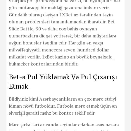
StarJackpot promosyonu da var ki, bu oyunçuları hər
gün mütərəqqi bir məbləğ qazanma imkanı verir.
Gündəlik olaraq dəyişən 1XBet az tərəfindən təyin
olunan problemləri tamamlamaqdan ibarətdir. Bet
Slide Battle, 30 və daha çox bahis oynayan
qumarbazlara diqqət yetirərək, bir daha müştərilərə
uyğun bonuslar təqdim edir. Hər gün ən yaxşı
müvəffəqiyyətli menecerə seven-hundred dollar
mükafat verilir. 1xBet kazino ən böyük beynəlxalq
bukmeker kontorlarından biridir.
Bet-ə Pul Yükləmək Və Pul Çıxarışı
Etmək
Bildiyiniz kimi Azərbaycanlıların ən çox mərc etdiyi
idman növü futboldur. Futbola mərc etmək üçün ən
əlverişli şəraiti məhz bu kontor təklif edir.
Mərc şirkətləri arasında seçimlər edərkən əsas nəzərə