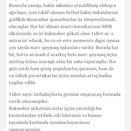
Bununla yanaşı, bahis sahəsinə yönəldilmiş olduqca
ağırlaşır, yəni təklif olunan futbol bahis imkanlarına
gəldikdə Rusiyadan qumarbazlar öz elementlərində
olacaqlar. Hər bir idman azartı həvəskarının MDB
ölkələrində ən iri bukmeker şirkəti olan 1xBet az-ə
müraciət edərək, bu və en este momento digər oyuna
çox sayda mərc qoymaq imkanları vardır. Burada hər
bir, hətta ən inadcıl azarkeş belə mərc qoymaq üçün
mütləq özünə maraqlı olan bir sahə tapacaqdır. Hər
gün xətdə həm geniş populyarlıq qazanan, həm də
təcrübəli pərəstişkarlar üçün mindən artıq hadisə
təqdim edilir.
1xBet saytı istifadəçilərin gözünü oxşayacaq formada
tərtib olunmuşdur.
Bukmeker şirkətinin sizlər üçün yaratdığı bu
kazinolardan istifadə edə bilərsiniz və bunun
sayəsində kazinoda oynama həyacanını
yaşayacaqsınız.