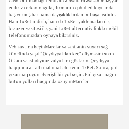
Cash Out məbləği temukan əmsallara əsasən müəyyən
edilir və erkən nağdlaşdırmanın qəbul edildiyi anda
baş vermiş hər hansı dəyişikliklərdən birbaşa asılıdır.
Həm 1xBet indirib, həm də 1 xBet yuklemədən də,
brauzer vasitəsi ilə, yəni 1xBet alternativ linklə mobil
telefonunuzdan oynaya bilərsiniz.
Veb saytına keçinMərclər və səhifənin yuxarı sağ
küncündə yaşıl “Qeydiyyatdan keç” düyməsini sıxın.
Ölkəni və istədiyiniz valyutanı göstərin. Qeydiyyat
haqqında ətraflı məlumat əldə edin 1xBet. Sonra, pul
çıxarmaq üçün əlverişli bir yol seçin. Pul çıxarmağın
bütün yolları haqqında oxuyunMərclər.