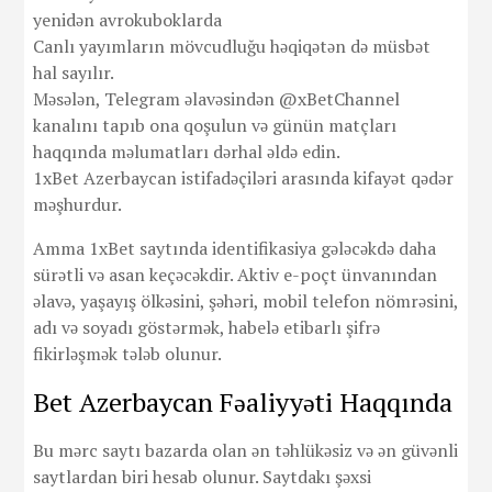
yenidən avrokuboklarda
Canlı yayımların mövcudluğu həqiqətən də müsbət
hal sayılır.
Məsələn, Telegram əlavəsindən @xBetChannel
kanalını tapıb ona qoşulun və günün matçları
haqqında məlumatları dərhal əldə edin.
1xBet Azerbaycan istifadəçiləri arasında kifayət qədər
məşhurdur.
Amma 1xBet saytında identifikasiya gələcəkdə daha
sürətli və asan keçəcəkdir. Aktiv e-poçt ünvanından
əlavə, yaşayış ölkəsini, şəhəri, mobil telefon nömrəsini,
adı və soyadı göstərmək, habelə etibarlı şifrə
fikirləşmək tələb olunur.
Bet Azerbaycan Fəaliyyəti Haqqında
Bu mərc saytı bazarda olan ən təhlükəsiz və ən güvənli
saytlardan biri hesab olunur. Saytdakı şəxsi