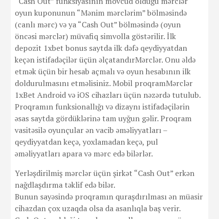
“Cash Out” funksiyasının mövcud olduğu mərclər
oyun kuponunun “Mənim mərclərim” bölməsində
(canlı mərc) və ya “Cash Out” bölməsində (oyun
öncəsi mərclər) müvafiq simvolla göstərilir. İlk
depozit 1xbet bonus saytda ilk dəfə qeydiyyatdan
keçən istifadəçilər üçün əlçatandırMərclər. Onu əldə
etmək üçün bir hesab açmalı və oyun hesabının ilk
doldurulmasını etməlisiniz. Mobil proqramMərclər
1xBet Android və iOS cihazları üçün nəzərdə tutulub.
Proqramın funksionallığı və dizaynı istifadəçilərin
əsas saytda gördüklərinə tam uyğun gəlir. Proqram
vasitəsilə oyunçular ən vacib əməliyyatları –
qeydiyyatdan keçə, yoxlamadan keçə, pul
əməliyyatları apara və mərc edə bilərlər.
Yerləşdirilmiş mərclər üçün şirkət “Cash Out” erkən
nağdlaşdırma təklif edə bilər.
Bunun sayəsində proqramın quraşdırılması ən müasir
cihazdan çox uzaqda olsa da asanlıqla baş verir.