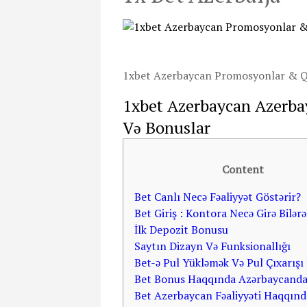
1xbet Azerbaycan Promosyonlar & Qe
1xbet Azerbaycan Azerba
Və Bonuslar
Content
Bet Canlı Necə Fəaliyyət Göstərir?
Bet Giriş : Kontora Necə Girə Bilər
İlk Depozit Bonusu
Saytın Dizayn Və Funksionallığı
Bet-ə Pul Yükləmək Və Pul Çıxarışı
Bet Bonus Haqqında Azərbaycand
Bet Azerbaycan Fəaliyyəti Haqqınd