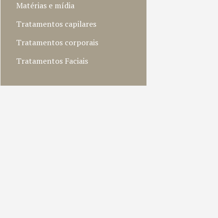
Matérias e mídia
Tratamentos capilares
Tratamentos corporais
Tratamentos Faciais