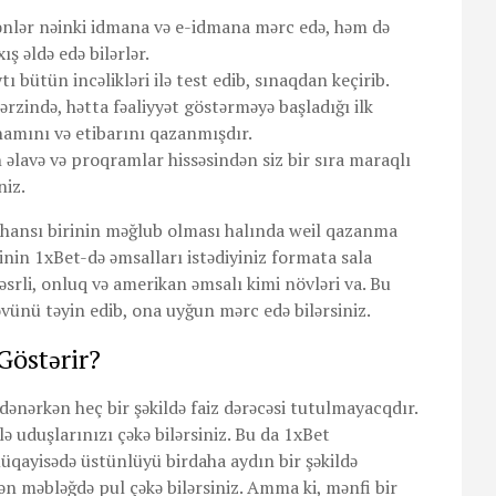
ənlər nəinki idmana və e-idmana mərc edə, həm də
ış əldə edə bilərlər.
bütün incəlikləri ilə test edib, sınaqdan keçirib.
zində, hətta fəaliyyət göstərməyə başladığı ilk
namını və etibarını qazanmışdır.
əlavə və proqramlar hissəsindən siz bir sıra maraqlı
niz.
 hansı birinin məğlub olması halında weil qazanma
nin 1xBet-də əmsalları istədiyiniz formata sala
 kəsrli, onluq və amerikan əmsalı kimi növləri va. Bu
vünü təyin edib, ona uyğun mərc edə bilərsiniz.
Göstərir?
ödənərkən heç bir şəkildə faiz dərəcəsi tutulmayacqdır.
silə uduşlarınızı çəkə bilərsiniz. Bu da 1xBet
müqayisədə üstünlüyü birdaha aydın bir şəkildə
lən məbləğdə pul çəkə bilərsiniz. Amma ki, mənfi bir