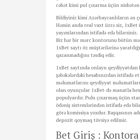
cəhət kimi pul çıxarma üçün nisbətə
Bildiyiniz kimi Azərbaycanlıların ən 
Həmin anda real vaxt üzrə siz, 1xBet
yayımlarından istifadə edə bilərsiniz.
Biz hər bir mərc kontorunu bütün mənfi
1xBet saytı öz müştərilərinə yaratdığ
qazanmadığını təsdiq edir.
1xBet saytında onlayn qeydiyyatdan k
şəbəkələrdəki hesabınızdan istifadə e
məlumatlarını qeydiyyat məlumatları 
olan oyunçular 1xBet-də manatla hesab
populyardır. Pulu çıxarmaq üçün stan
ödəniş sistemlərindən istifadə edə bilə
görə komissiya yoxdur. Başqasının adı
depozit qoymaq tövsiyə edilmir.
Bet Giriş : Kontor