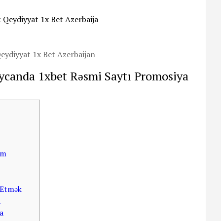
ydiyyat 1x Bet Azerbaijan
ycanda 1xbet Rəsmi Saytı Promosiya
əm
 Etmək
a
a