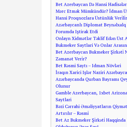
Bet Azerbaycan Də Hansi Hadi̇sələ
Mərc Etmək Mümkündür? İdman Ü
Hansi Proqnozlara Üstünlük Veri̇li̇
Azərbaycanlı Diplomat Beynəlxalq
Forumda Iştirak Etdi
Onlayn Xidmətlər Təklif Edən Üst 
Bukmeker Saytlari Və Onlar Arası
Bet Azerbaycan Bukmeker Şi̇rkəti̇ 
Zəmanət Veri̇r?
Bet Rəsmi Saytı – Idman Növləri
İraqın Xarici Işlər Naziri Azərbayc
Azərbaycanda Qurban Bayramı Qe
Olunur
Gamble Azerbaycan, 1xbet Arizona
Saytlari
Bəzi Cərrahi Əməliyyatların Qiymət
Artırılır – Rəsmi̇
Bet Az Bukmeker Şi̇rkəti̇ Haqqinda B
Olduğunuz Əsas Şey!