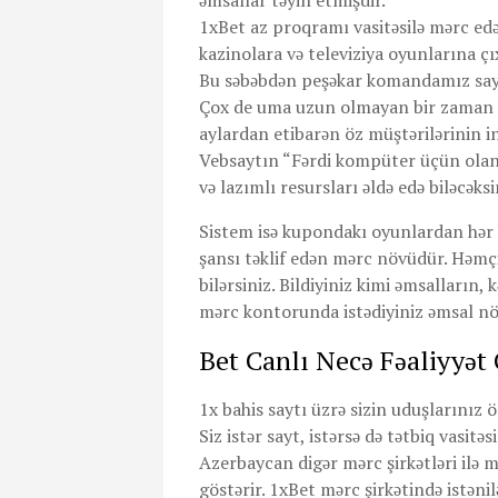
əmsallar təyin etmişdir.
1xBet az proqramı vasitəsilə mərc ed
kazinolara və televiziya oyunlarına çıx
Bu səbəbdən peşəkar komandamız saytı 
Çox de uma uzun olmayan bir zaman ər
aylardan etibarən öz müştərilərinin i
Vebsaytın “Fərdi kompüter üçün olan 
və lazımlı resursları əldə edə biləcəksi
Sistem isə kupondakı oyunlardan hər
şansı təklif edən mərc növüdür. Həmçi
bilərsiniz. Bildiyiniz kimi əmsalların,
mərc kontorunda istədiyiniz əmsal nö
Bet Canlı Necə Fəaliyyət 
1x bahis saytı üzrə sizin uduşlarınız 
Siz istər sayt, istərsə də tətbiq vasitə
Azerbaycan digər mərc şirkətləri ilə 
göstərir. 1xBet mərc şirkətində istəni