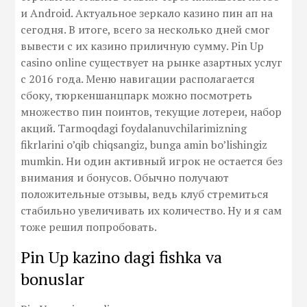
и Android. Актуальное зеркало казино пин ап на
сегодня. В итоге, всего за несколько дней смог
вывести с их казино приличную сумму. Pin Up
casino online существует на рынке азартных услуг
с 2016 года. Меню навигации располагается
сбоку, тюркеншанцпарк можно посмотреть
множество пин поинтов, текущие лотереи, набор
акций. Tarmoqdagi foydalanuvchilarimizning
fikrlarini o’qib chiqsangiz, bunga amin bo’lishingiz
mumkin. Ни один активный игрок не остается без
внимания и бонусов. Обычно получают
положительные отзывы, ведь клуб стремиться
стабильно увеличивать их количество. Ну и я сам
тоже решил попробовать.
Pin Up kazino dagi fishka va
bonuslar