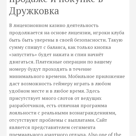
Дружковка
В лицензионном казино деятельность
продолжается на основе лицензии, игроки клуба
быть быть уверены в своей безопасности. Такую
сумму спишут с баланса, как только кнопка
«запустить» будет нажата и спин начнёт
двигаться. Платежные операции по вашему
номеру будут проходить в течение
минимального времени. Мобильное приложение
даст возможность геймеру играть в любом
удобном месте и в любое время. Здесь
присутствует много слотов от ведущих
разработчиков, есть отличная программа
лояльности с реальными вознаграждениями,
отсутствуют проблемы с выплатами. Сайт
является представителем сегнмента
премиального азартного отдыха. Also one of the