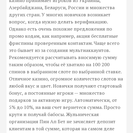
казино принимает игроков из Украины,
Азербайджана, Беларуси, России и множества
других стран. У многих новичков возникает
вопрос, когда нужно делать верификацию.
Однако есть очень похожие предложения по
промо кодам, как например, акция бесплатные
фриспины проверенным контактам. Чаще всего
это бывает из за создания мультиаккаунтов.
Рекомендуется рассчитывать вносимую сумму
таким образом, чтобы её хватило на 100 200
спинов в выбранном слоте по выбранной ставке.
Отличное казино, огромное количество слотов на
любой вкус и цвет. Новички получают стартовый
бонус, а постоянные игроки — множество
подарков за активную игру. Автоматически, от
5% до 10%, на ваш счет вернетеся сумма. Просто
крути и получай бабосы. Жульническая
организация Пин Ап Бет не зачисляет депозит
клиентам в той сумме, которая на самом деле