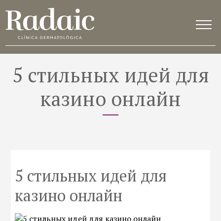
5 стильных идей для
казино онлайн
5 стильных идей для
казино онлайн