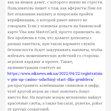
как на мешок денег, с которого нужно их стрести.
Пользователь пишет о том, как аферисты Пин Ап
Бет отклонили выплату и попросили пройти
верификацию, о которой ранее ничего не
говорили. Если у человека деньги на банковской
карте Visa или MasterCard, просто применять их.
Вся проблема в том, что делаете депозиты с
разных платёжек, при таком варианте служба
безопасности будет задерживать выплаты, чтобы
избежать мошеннических действий со стороны
игроков кардинг и прочее. Также,
администрация советует не
https://www.niknews.mk.ua/2022/04/22/registratsia-
v-pin-up-casino–udachnyj-start-dlja-gemblera/
распространять комбинацию символов и цифр,
чтоб другой игрок не смог получить бонус
вместо Вас. На портале юзеры мгновенно найдут
красочные слоты, а также baccarat, рулеткe, poker
от крутых создателей.