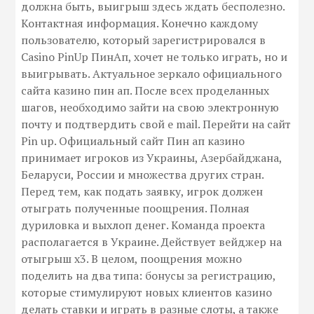
должна быть, выигрыш здесь ждать бесполезно.
Контактная информация. Конечно каждому
пользователю, который зарегистрировался в
Casino PinUp ПинАп, хочет не только играть, но и
выигрывать. Актуальное зеркало официального
сайта казино пин ап. После всех проделанных
шагов, необходимо зайти на свою электронную
почту и подтвердить свой e mail. Перейти на сайт
Pin up. Официальный сайт Пин ап казино
принимает игроков из Украины, Азербайджана,
Беларуси, России и множества других стран.
Перед тем, как подать заявку, игрок должен
отыграть полученные поощрения. Полная
дуриловка и выхлоп денег. Команда проекта
располагается в Украине. Действует вейджер на
отыгрыш х3. В целом, поощрения можно
поделить на два типа: бонусы за регистрацию,
которые стимулируют новых клиентов казино
делать ставки и играть в разные слоты, а также