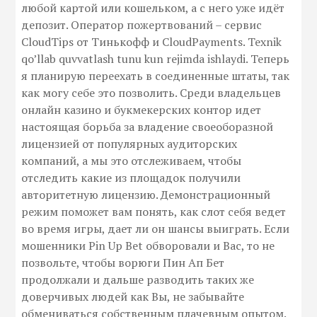
любой картой или кошельком, а с него уже идёт
депозит. Оператор пожертвований – сервис
CloudTips от Тинькофф и CloudPayments. Texnik
qo’llab quvvatlash tunu kun rejimda ishlaydi. Теперь
я планирую переехать в соединенные штаты, так
как могу себе это позволить. Среди владельцев
онлайн казино и букмекерских контор идет
настоящая борьба за владение своеоборазной
лицензией от популярных аудиторских
компаний, а мы это отслеживаем, чтобы
отследить какие из площадок получили
авторитетную лицензию. Демонстрационный
режим поможет вам понять, как слот себя ведет
во время игры, дает ли он шансы выиграть. Если
мошенники Pin Up Bet обворовали и Вас, то не
позвольте, чтобы ворюги Пин Ап Бет
продолжали и дальше разводить таких же
доверчивых людей как Вы, не забывайте
обмениваться собственным плачевным опытом.