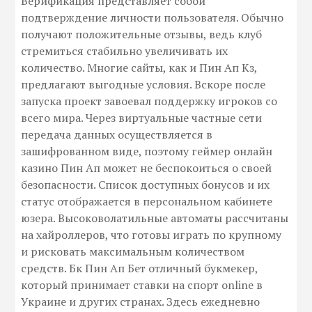
Верификация представляет собой
подтверждение личности пользователя. Обычно
получают положительные отзывы, ведь клуб
стремиться стабильно увеличивать их
количество. Многие сайты, как и Пин Ап Кз,
предлагают выгодные условия. Вскоре после
запуска проект завоевал поддержку игроков со
всего мира. Через виртуальные частные сети
передача данных осуществляется в
зашифрованном виде, поэтому геймер онлайн
казино Пин Ап может не беспокоиться о своей
безопасности. Список доступных бонусов и их
статус отображается в персональном кабинете
юзера. Высоковолатильные автоматы рассчитаны
на хайроллеров, что готовы играть по крупному
и рисковать максимальным количеством
средств. Бк Пин Ап Бет отличный букмекер,
который принимает ставки на спорт online в
Украине и других странах. Здесь ежедневно