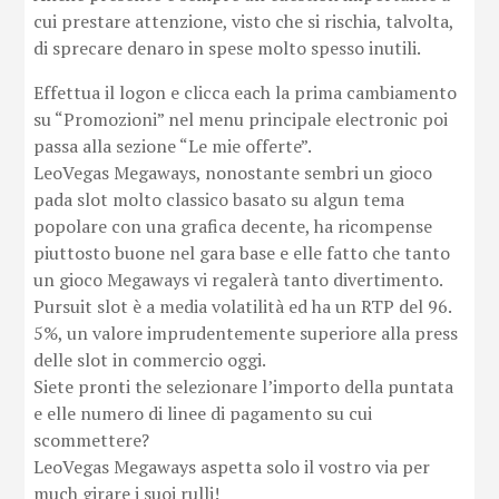
cui prestare attenzione, visto che si rischia, talvolta,
di sprecare denaro in spese molto spesso inutili.
Effettua il logon e clicca each la prima cambiamento
su “Promozioni” nel menu principale electronic poi
passa alla sezione “Le mie offerte”.
LeoVegas Megaways, nonostante sembri un gioco
pada slot molto classico basato su algun tema
popolare con una grafica decente, ha ricompense
piuttosto buone nel gara base e elle fatto che tanto
un gioco Megaways vi regalerà tanto divertimento.
Pursuit slot è a media volatilità ed ha un RTP del 96.
5%, un valore imprudentemente superiore alla press
delle slot in commercio oggi.
Siete pronti the selezionare l’importo della puntata
e elle numero di linee di pagamento su cui
scommettere?
LeoVegas Megaways aspetta solo il vostro via per
much girare i suoi rulli!