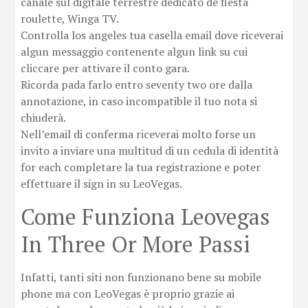
canale sul digitale terrestre dedicato de flesta
roulette, Winga TV.
Controlla los angeles tua casella e­mail dove riceverai
algun messaggio contenente algun link su cui
cliccare per attivare il conto gara.
Ricorda pada farlo entro seventy two ore dalla
annotazione, in caso incompatible il tuo nota si
chiuderà.
Nell’email di conferma riceverai molto forse un
invito a inviare una multitud di un cedula di identità
for each completare la tua registrazione e poter
effettuare il sign in su LeoVegas.
Come Funziona Leovegas
In Three Or More Passi
Infatti, tanti siti non funzionano bene su mobile
phone ma con LeoVegas è proprio grazie ai