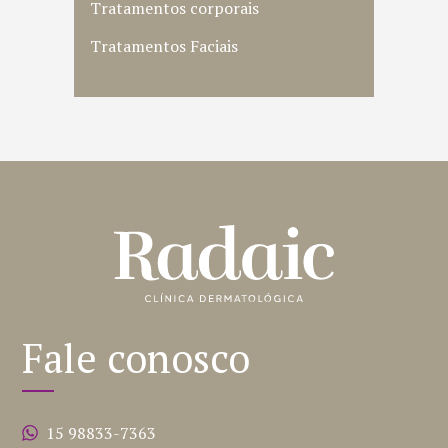
Tratamentos corporais
Tratamentos Faciais
Fale conosco
15 98833-7363