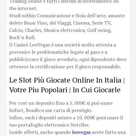
Trading online e tutti i sistemi di investimento on
the internet.
Studi within Comunicazione e Noia dell’arte, amante
delete Buon Vino, dei Viaggi, Cinema, Serie TV,
Calcio, Charles, Musica elettronica, Golf swing,
Rock’n Roll.
Il Casinò LeoVegas è una società molto attenta a
prevenire le problematiche legate al gara e a
pubblicizzare il gioco avveduto, ogni dipendente deve
ottenere la certificazione per il gioco responsabile.
Le Slot Più Giocate Online In Italia |
Votre Piu Popolari | In Cui Giocarle
Per cost un deposito fino a 5. 000€ si può usare
Sofort, Bonifico um carta di prestigio.
Infine, each i depositi astuto a 10. 000€ puoi usare il
tuo portafoglio elettronico Neteller.
Inside effetti, anche quando
leovegas
avete fatto una