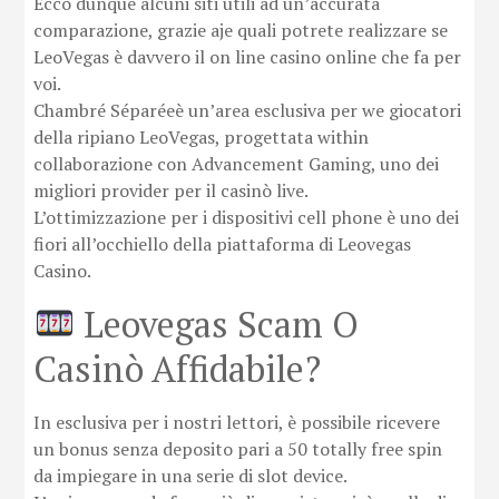
Ecco dunque alcuni siti utili ad un’accurata
comparazione, grazie aje quali potrete realizzare se
LeoVegas è davvero il on line casino online che fa per
voi.
Chambré Séparéeè un’area esclusiva per we giocatori
della ripiano LeoVegas, progettata within
collaborazione con Advancement Gaming, uno dei
migliori provider per il casinò live.
L’ottimizzazione per i dispositivi cell phone è uno dei
fiori all’occhiello della piattaforma di Leovegas
Casino.
Leovegas Scam O
Casinò Affidabile?
In esclusiva per i nostri lettori, è possibile ricevere
un bonus senza deposito pari a 50 totally free spin
da impiegare in una serie di slot device.