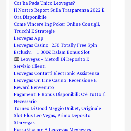
Cos’ha Pada Unico Leovegas?
Il Nostro Report Sulla Trasparenza 2022 È
Ora Disponibile
Come Vincere Ing Poker Online Consigli,
Trucchi E Strategie
Leovegas App
Leovegas Casino | 250 Totally Free Spin
Esclusivi + 1 000€ Dalam Bonus Slot
Leovegas – Metodi Di Deposito E
Servizio Clienti
Leovegas Contatti Electronic Assistenza
Leovegas On Line Casino: Recensione E
Reward Benvenuto
Pagamenti E Bonus Disponibili: C’è Tutto Il
Necessario
Torneo Di Good Maggio Unibet, Originale
Slot Plus Leo Vegas, Primo Deposito
Starvegas
Posso Giocare A Leovegas Megaways