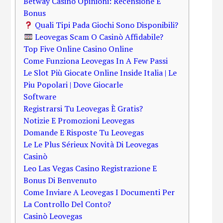
Betway Casinò Opinioni: Recensione E
Bonus
Quali Tipi Pada Giochi Sono Disponibili?
Leovegas Scam O Casinò Affidabile?
Top Five Online Casino Online
Come Funziona Leovegas In A Few Passi
Le Slot Più Giocate Online Inside Italia | Le
Piu Popolari | Dove Giocarle
Software
Registrarsi Tu Leovegas È Gratis?
Notizie E Promozioni Leovegas
Domande E Risposte Tu Leovegas
Le Le Plus Sérieux Novità Di Leovegas
Casinò
Leo Las Vegas Casino Registrazione E
Bonus Di Benvenuto
Come Inviare A Leovegas I Documenti Per
La Controllo Del Conto?
Casinò Leovegas