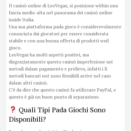
Il casinò online di LeoVegas, si posizione within una
fascia medio-alta nel panorama dei casinò online
inside Italia.
Una sua piattaforma pada gioco è considerevolmente
conosciuta dai giocatori per essere considerata
stabile e con una buona offerta di prodotti weil
gioco.
LeoVegas ha molti aspetti positivi, ma
disgraziatamente questo casinò imperfezione nei
metodi dalam pagamento e prelievo, infatti i li
metodi bancari not sono flessibili arrive nel caso
dalam altri casinò.
C’è da dire che questo casinò fa utilizzare PayPal, e
questo è già un buon punto di separazione.
Quali Tipi Pada Giochi Sono
Disponibili?