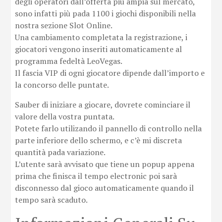
degli operatori dall’offerta più ampia sul mercato,
sono infatti più pada 1100 i giochi disponibili nella
nostra sezione Slot Online.
Una cambiamento completata la registrazione, i
giocatori vengono inseriti automaticamente al
programma fedeltà LeoVegas.
Il fascia VIP di ogni giocatore dipende dall’importo e
la concorso delle puntate.
Sauber di iniziare a giocare, dovrete cominciare il
valore della vostra puntata.
Potete farlo utilizando il pannello di controllo nella
parte inferiore dello schermo, e c’è mi discreta
quantità pada variazione.
L’utente sarà avvisato que tiene un popup appena
prima che finisca il tempo electronic poi sarà
disconnesso dal gioco automaticamente quando il
tempo sarà scaduto.