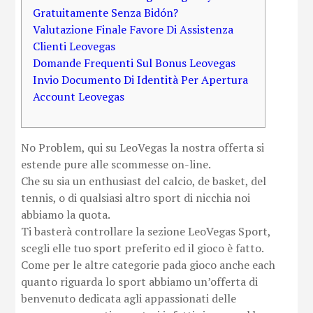
Gratuitamente Senza Bidón?
Valutazione Finale Favore Di Assistenza
Clienti Leovegas
Domande Frequenti Sul Bonus Leovegas
Invio Documento Di Identità Per Apertura
Account Leovegas
No Problem, qui su LeoVegas la nostra offerta si
estende pure alle scommesse on-line.
Che su sia un enthusiast del calcio, de basket, del
tennis, o di qualsiasi altro sport di nicchia noi
abbiamo la quota.
Ti basterà controllare la sezione LeoVegas Sport,
scegli elle tuo sport preferito ed il gioco è fatto.
Come per le altre categorie pada gioco anche each
quanto riguarda lo sport abbiamo un’offerta di
benvenuto dedicata agli appassionati delle