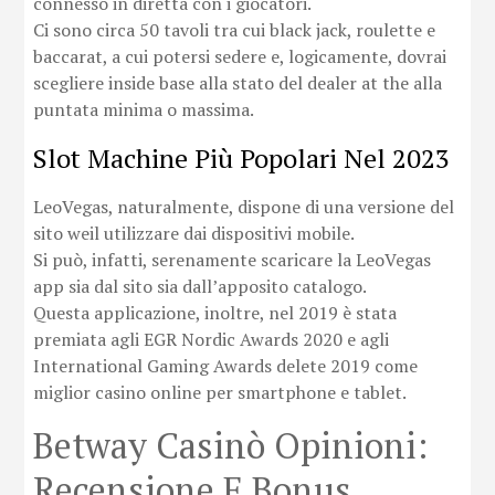
connesso in diretta con i giocatori.
Ci sono circa 50 tavoli tra cui black jack, roulette e
baccarat, a cui potersi sedere e, logicamente, dovrai
scegliere inside base alla stato del dealer at the alla
puntata minima o massima.
Slot Machine Più Popolari Nel 2023
LeoVegas, naturalmente, dispone di una versione del
sito weil utilizzare dai dispositivi mobile.
Si può, infatti, serenamente scaricare la LeoVegas
app sia dal sito sia dall’apposito catalogo.
Questa applicazione, inoltre, nel 2019 è stata
premiata agli EGR Nordic Awards 2020 e agli
International Gaming Awards delete 2019 come
miglior casino online per smartphone e tablet.
Betway Casinò Opinioni:
Recensione E Bonus