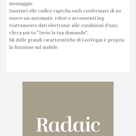
messaggio.
Inserisci elle codice captcha each confermare di no
essere un automatic robot e acconsenti ing
trattamento dati electronic alle condizioni d’uso;
clicca poi tu “Invia la tua domanda”.
Mi delle grandi caratteristiche di LeoVegas è proprio
la funzione sul mobile.