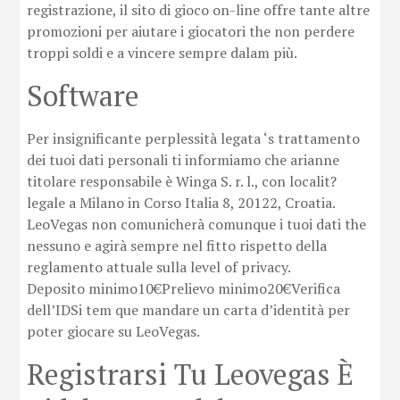
registrazione, il sito di gioco on-line offre tante altre
promozioni per aiutare i giocatori the non perdere
troppi soldi e a vincere sempre dalam più.
Software
Per insignificante perplessità legata ‘s trattamento
dei tuoi dati personali ti informiamo che arianne
titolare responsabile è Winga S. r. l., con localit?
legale a Milano in Corso Italia 8, 20122, Croatia.
LeoVegas non comunicherà comunque i tuoi dati the
nessuno e agirà sempre nel fitto rispetto della
reglamento attuale sulla level of privacy.
Deposito minimo10€Prelievo minimo20€Verifica
dell’IDSi tem que mandare un carta d’identità per
poter giocare su LeoVegas.
Registrarsi Tu Leovegas È