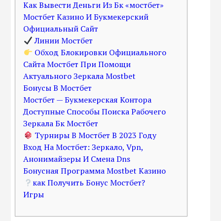
Как Вывести Деньги Из Бк «мостбет»
Мостбет Казино И Букмекерский
Официальный Сайт
Линии Мостбет
Обход Блокировки Официального
Сайта Мостбет При Помощи
Актуального Зеркала Mostbet
Бонусы В Мостбет
Мостбет — Букмекерская Контора
Доступные Способы Поиска Рабочего
Зеркала Бк Мостбет
Турниры В Мостбет В 2023 Году
Вход На Мостбет: Зеркало, Vpn,
Анонимайзеры И Смена Dns
Бонусная Программа Mostbet Казино
как Получить Бонус Мостбет?
Игры