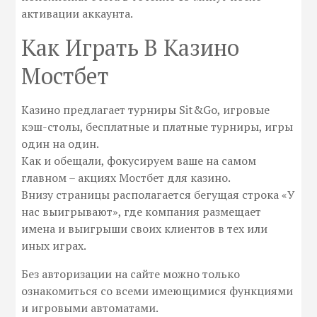
активации аккаунта.
Как Играть В Казино
Мостбет
Казино предлагает турниры Sit&Go, игровые
кэш-столы, бесплатные и платные турниры, игры
один на один.
Как и обещали, фокусируем ваше на самом
главном – акциях Мостбет для казино.
Внизу страницы располагается бегущая строка «У
нас выигрывают», где компания размещает
имена и выигрыши своих клиентов в тех или
иных играх.
Без авторизации на сайте можно только
ознакомиться со всеми имеющимися функциями
и игровыми автоматами.