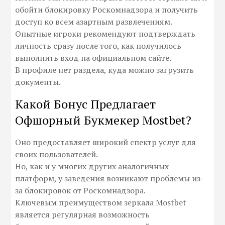
обойти блокировку Роскомнадзора и получить
доступ ко всем азартным развлечениям.
Опытные игроки рекомендуют подтверждать
личность сразу после того, как получилось
выполнить вход на официальном сайте.
В профиле нет раздела, куда можно загрузить
документы.
Какой Бонус Предлагает
Офшорный Букмекер Mostbet?
Оно предоставляет широкий спектр услуг для
своих пользователей.
Но, как и у многих других аналогичных
платформ, у заведения возникают проблемы из-
за блокировок от Роскомнадзора.
Ключевым преимуществом зеркала Mostbet
является регулярная возможность