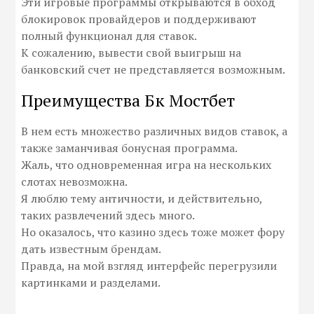
Эти игровые программы открываются в обход
блокировок провайдеров и поддерживают
полный функционал для ставок.
К сожалению, вывести свой выигрыш на
банковский счет не представляется возможным.
Преимущества Бк Мостбет
В нем есть множество различных видов ставок, а
также заманчивая бонусная программа.
Жаль, что одновременная игра на нескольких
слотах невозможна.
Я люблю тему античности, и действительно,
таких развлечений здесь много.
Но оказалось, что казино здесь тоже может фору
дать известным брендам.
Правда, на мой взгляд интерфейс перегрузили
картинками и разделами.