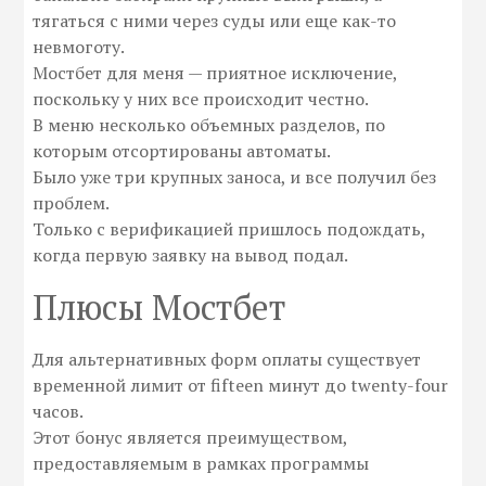
тягаться с ними через суды или еще как-то
невмоготу.
Мостбет для меня — приятное исключение,
поскольку у них все происходит честно.
В меню несколько объемных разделов, по
которым отсортированы автоматы.
Было уже три крупных заноса, и все получил без
проблем.
Только с верификацией пришлось подождать,
когда первую заявку на вывод подал.
Плюсы Мостбет
Для альтернативных форм оплаты существует
временной лимит от fifteen минут до twenty-four
часов.
Этот бонус является преимуществом,
предоставляемым в рамках программы