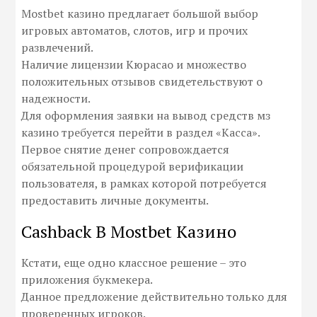
Mostbet казино предлагает большой выбор
игровых автоматов, слотов, игр и прочих
развлечений.
Наличие лицензии Кюрасао и множество
положительных отзывов свидетельствуют о
надежности.
Для оформления заявки на вывод средств мз
казино требуется перейти в раздел «Касса».
Первое снятие денег сопровождается
обязательной процедурой верификации
пользователя, в рамках которой потребуется
предоставить личные документы.
Cashback В Mostbet Казино
Кстати, еще одно классное решение – это
приложения букмекера.
Данное предложение действительно только для
проверенных игроков.