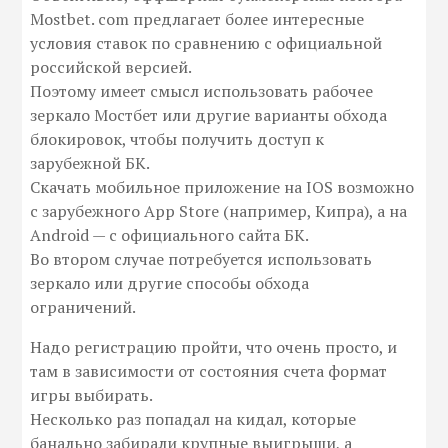
Mostbet. com предлагает более интересные
условия ставок по сравнению с официальной
российской версией.
Поэтому имеет смысл использовать рабочее
зеркало Мостбет или другие варианты обхода
блокировок, чтобы получить доступ к
зарубежной БК.
Скачать мобильное приложение на IOS возможно
с зарубежного App Store (например, Кипра), а на
Android — с официального сайта БК.
Во втором случае потребуется использовать
зеркало или другие способы обхода
ограничений.
Надо регистрацию пройти, что очень просто, и
там в зависимости от состояния счета формат
игры выбирать.
Несколько раз попадал на кидал, которые
банально забирали крупные выигрыши, а