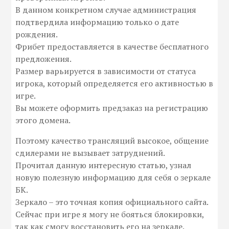
В данном конкретном случае администрация
подтвердила информацию только о дате
рождения.
Фрибет предоставляется в качестве бесплатного
предложения.
Размер варьируется в зависимости от статуса
игрока, который определяется его активностью в
игре.
Вы можете оформить предзаказ на регистрацию
этого домена.
Поэтому качество трансляций высокое, общение
сдилерами не вызывает затруднений.
Прочитал данную интересную статью, узнал
новую полезную информацию для себя о зеркале
БК.
Зеркало – это точная копия официального сайта.
Сейчас при игре я могу не бояться блокировки,
так как смогу восстановить его на зеркале.