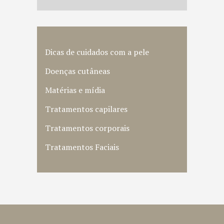
Dicas de cuidados com a pele
Doenças cutâneas
Matérias e mídia
Tratamentos capilares
Tratamentos corporais
Tratamentos Faciais