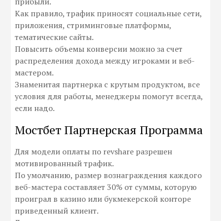
прибыли.
Как правило, трафик приносят социальные сети,
приложения, стриминговые платформы,
тематические сайты.
Повысить объемы конверсии можно за счет
распределения дохода между игроками и веб-
мастером.
Знаменитая партнерка с крутым продуктом, все
условия для работы, менеджеры помогут всегда,
если надо.
Мостбет Партнерская Программа
Для модели оплаты по revshare разрешен
мотивированный трафик.
По умолчанию, размер вознаграждения каждого
веб-мастера составляет 30% от суммы, которую
проиграл в казино или букмекерской конторе
приведенный клиент.