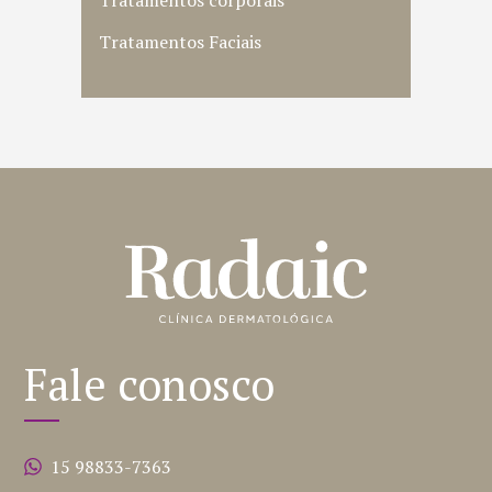
Tratamentos corporais
Tratamentos Faciais
Fale conosco
15 98833-7363