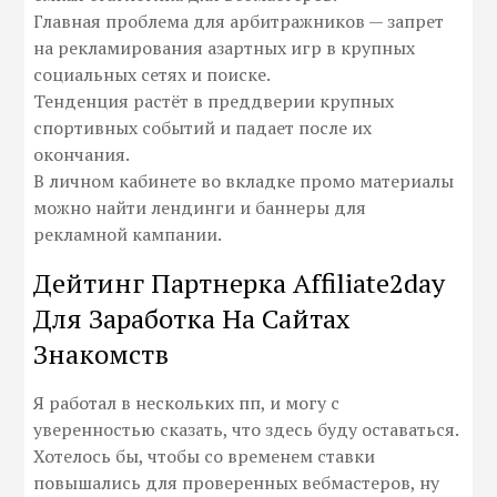
Главная проблема для арбитражников — запрет
на рекламирования азартных игр в крупных
социальных сетях и поиске.
Тенденция растёт в преддверии крупных
спортивных событий и падает после их
окончания.
В личном кабинете во вкладке промо материалы
можно найти лендинги и баннеры для
рекламной кампании.
Дейтинг Партнерка Affiliate2day
Для Заработка На Сайтах
Знакомств
Я работал в нескольких пп, и могу с
уверенностью сказать, что здесь буду оставаться.
Хотелось бы, чтобы со временем ставки
повышались для проверенных вебмастеров, ну