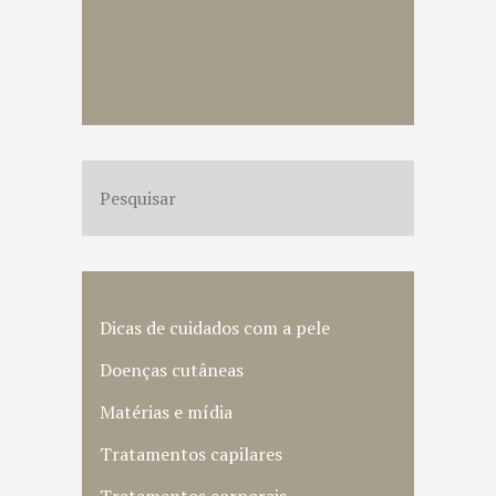
Dicas de cuidados com a pele
Doenças cutâneas
Matérias e mídia
Tratamentos capilares