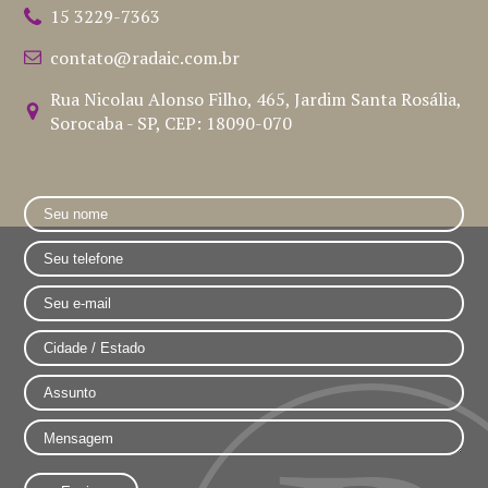
15 3229-7363
contato@radaic.com.br
Rua Nicolau Alonso Filho, 465, Jardim Santa Rosália,
Sorocaba - SP, CEP: 18090-070