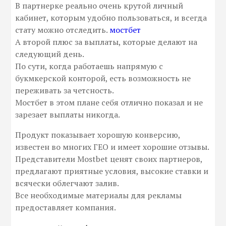
В партнерке реально очень крутой личный
кабинет, которым удобно пользоваться, и всегда
стату можно отследить.
мостбет
А второй плюс за выплаты, которые делают на
следующий день.
По сути, когда работаешь напрямую с
букмкерской конторой, есть возможность не
переживать за четсность.
Мостбет в этом плане себя отлично показал и не
зарезает выплаты никогда.
Продукт показывает хорошую конверсию,
известен во многих ГЕО и имеет хорошие отзывы.
Представители Mostbet ценят своих партнеров,
предлагают приятные условия, высокие ставки и
всячески облегчают залив.
Все необходимые материалы для рекламы
предоставляет компания.