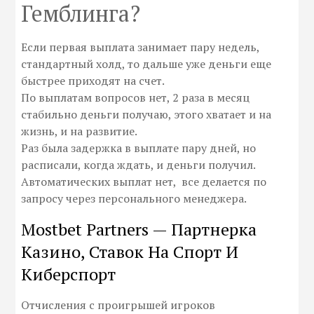
Гемблинга?
Если первая выплата занимает пару недель,
стандартный холд, то дальше уже деньги еще
быстрее приходят на счет.
По выплатам вопросов нет, 2 раза в месяц
стабильно деньги получаю, этого хватает и на
жизнь, и на развитие.
Раз была задержка в выплате пару дней, но
расписали, когда ждать, и деньги получил.
Автоматических выплат нет, все делается по
запросу через персонального менеджера.
Mostbet Partners — Партнерка
Казино, Ставок На Спорт И
Киберспорт
Отчисления с проигрышей игроков