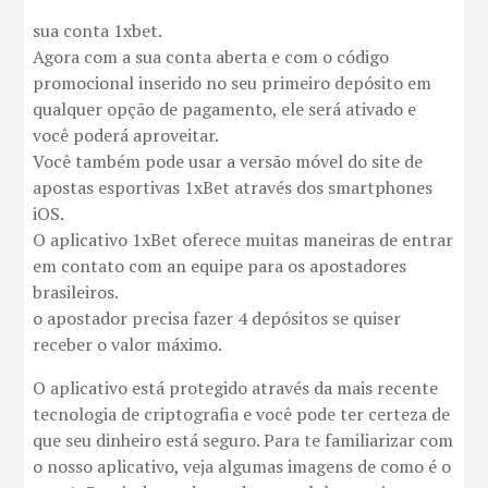
sua conta 1xbet.
Agora com a sua conta aberta e com o código
promocional inserido no seu primeiro depósito em
qualquer opção de pagamento, ele será ativado e
você poderá aproveitar.
Você também pode usar a versão móvel do site de
apostas esportivas 1xBet através dos smartphones
iOS.
O aplicativo 1xBet oferece muitas maneiras de entrar
em contato com an equipe para os apostadores
brasileiros.
o apostador precisa fazer 4 depósitos se quiser
receber o valor máximo.
O aplicativo está protegido através da mais recente
tecnologia de criptografia e você pode ter certeza de
que seu dinheiro está seguro. Para te familiarizar com
o nosso aplicativo, veja algumas imagens de como é o