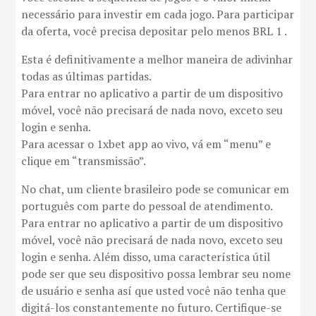
necessário para investir em cada jogo. Para participar
da oferta, você precisa depositar pelo menos BRL 1 .
Esta é definitivamente a melhor maneira de adivinhar
todas as últimas partidas.
Para entrar no aplicativo a partir de um dispositivo
móvel, você não precisará de nada novo, exceto seu
login e senha.
Para acessar o 1xbet app ao vivo, vá em “menu” e
clique em “transmissão”.
No chat, um cliente brasileiro pode se comunicar em
português com parte do pessoal de atendimento.
Para entrar no aplicativo a partir de um dispositivo
móvel, você não precisará de nada novo, exceto seu
login e senha. Além disso, uma característica útil
pode ser que seu dispositivo possa lembrar seu nome
de usuário e senha así que usted você não tenha que
digitá-los constantemente no futuro. Certifique-se