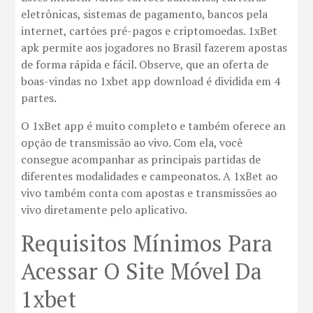
eletrônicas, sistemas de pagamento, bancos pela
internet, cartões pré-pagos e criptomoedas. 1xBet
apk permite aos jogadores no Brasil fazerem apostas
de forma rápida e fácil. Observe, que an oferta de
boas-vindas no 1xbet app download é dividida em 4
partes.
O 1xBet app é muito completo e também oferece an
opção de transmissão ao vivo. Com ela, você
consegue acompanhar as principais partidas de
diferentes modalidades e campeonatos. A 1xBet ao
vivo também conta com apostas e transmissões ao
vivo diretamente pelo aplicativo.
Requisitos Mínimos Para
Acessar O Site Móvel Da
1xbet