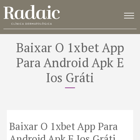
Baixar O 1xbet App
Para Android Apk E
Ios Gráti
Baixar O 1xbet App Para
Android Apk E Ios Gráti