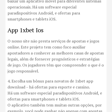
baixar um aplicativo móvel para diferentes sistemas
operacionais. Há um software especial
paradispositivos Android, e ofertas para
smartphones e tablets iOS.
App 1xbet Ios
O nosso site não presta serviços de apostas e jogos
online. Este projeto tem como foco auxiliar
apostadores a conhecer as melhores casas de apostas
legais, além de fornecer prognósticos e estratégias
de jogo. Os jogadores têm que compreender o que é o
jogo responsável.
4. Escolha um bônus para novatos de 1xbet app
download – há ofertas para esporte e cassino.
Há um software especial paradispositivos Android, e
ofertas para smartphones e tablets iOS.
O aplicativo também tem muitas outras opções, por
exemplo, você pode ganhar não apenas com apostas,