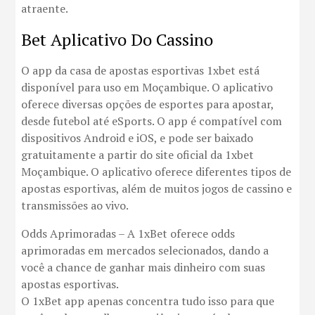
atraente.
Bet Aplicativo Do Cassino
O app da casa de apostas esportivas 1xbet está
disponível para uso em Moçambique. O aplicativo
oferece diversas opções de esportes para apostar,
desde futebol até eSports. O app é compatível com
dispositivos Android e iOS, e pode ser baixado
gratuitamente a partir do site oficial da 1xbet
Moçambique. O aplicativo oferece diferentes tipos de
apostas esportivas, além de muitos jogos de cassino e
transmissões ao vivo.
Odds Aprimoradas – A 1xBet oferece odds
aprimoradas em mercados selecionados, dando a
você a chance de ganhar mais dinheiro com suas
apostas esportivas.
O 1xBet app apenas concentra tudo isso para que