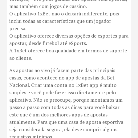
mas também com jogos de cassino.
O aplicativo 1xBet não o deixará indiferente, pois
inclui todas as características que um jogador
precisa.
O aplicativo oferece diversas opções de esportes para
apostar, desde futebol até eSports.
A 1xBet oferece boa qualidade em termos de suporte
ao cliente.
As apostas ao vivo já fazem parte das principais
casas, como acontece no app de apostas da Bet
Nacional. Criar uma conta no 1xBet app é muito
simples e você pode fazer isso diretamente pelo
aplicativo. Não se preocupe, porque montamos um
passo a passo com todas as dicas para você baixar
este que é um dos melhores apps de apostas
atualmente. Para que uma casa de aposta esportiva
seja considerada segura, ela deve cumprir alguns
requisitos mínimos.