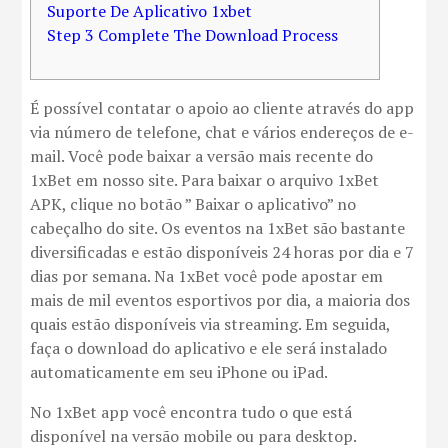
Suporte De Aplicativo 1xbet
Step 3 Complete The Download Process
É possível contatar o apoio ao cliente através do app
via número de telefone, chat e vários endereços de e-
mail. Você pode baixar a versão mais recente do
1xBet em nosso site. Para baixar o arquivo 1xBet
APK, clique no botão ” Baixar o aplicativo” no
cabeçalho do site. Os eventos na 1xBet são bastante
diversificadas e estão disponíveis 24 horas por dia e 7
dias por semana. Na 1xBet você pode apostar em
mais de mil eventos esportivos por dia, a maioria dos
quais estão disponíveis via streaming. Em seguida,
faça o download do aplicativo e ele será instalado
automaticamente em seu iPhone ou iPad.
No 1xBet app você encontra tudo o que está
disponível na versão mobile ou para desktop.