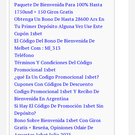
Paquete De Bienvenida Para 100% Hasta
1750usd + 150 Giros Gratis
Obtenga Un Bono De Hasta 28600 Ars En
Tu Primer Depósito Alguna Vez Use Este
Cupón 1xbet
El Código Del Bono De Bienvenida De
Melbet Com : Ml_313
Teléfono
Términos Y Condiciones Del Código
Promocional 1xbet
¿qué Es Un Codigo Promocional 1xbet?
Cupones Con Códigos De Descuento
Codigo Promocional 1xbet Y Recibo De
Bienvenida En Argentina
Si Hay El Código De Promoción 1xbet Sin
Depósito?
Bono Sobre Bienvenida 1xbet Con Giros
Gratis + Reseña, Opiniones Odaie De
Apuestas 1xbet Julio 2023