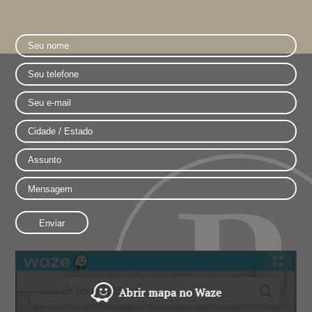
Abrir mapa no Waze