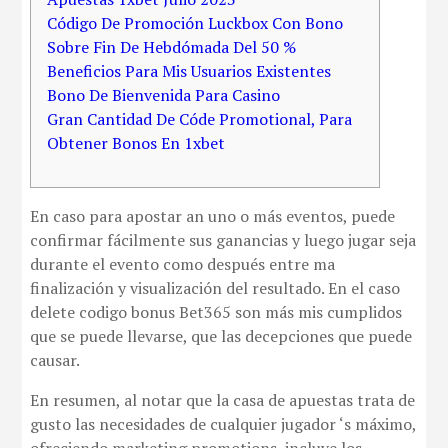
Código De Promoción Luckbox Con Bono
Sobre Fin De Hebdómada Del 50 %
Beneficios Para Mis Usuarios Existentes
Bono De Bienvenida Para Casino
Gran Cantidad De Códe Promotional, Para
Obtener Bonos En 1xbet
En caso para apostar an uno o más eventos, puede
confirmar fácilmente sus ganancias y luego jugar seja
durante el evento como después entre ma
finalización y visualización del resultado. En el caso
delete codigo bonus Bet365 son más mis cumplidos
que se puede llevarse, que las decepciones que puede
causar.
En resumen, al notar que la casa de apuestas trata de
gusto las necesidades de cualquier jugador ‘s máximo,