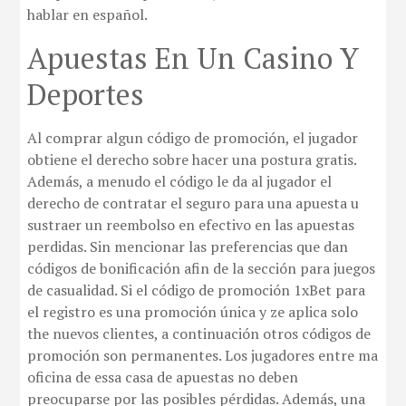
hablar en español.
Apuestas En Un Casino Y
Deportes
Al comprar algun código de promoción, el jugador
obtiene el derecho sobre hacer una postura gratis.
Además, a menudo el código le da al jugador el
derecho de contratar el seguro para una apuesta u
sustraer un reembolso en efectivo en las apuestas
perdidas. Sin mencionar las preferencias que dan
códigos de bonificación afin de la sección para juegos
de casualidad. Si el código de promoción 1xBet para
el registro es una promoción única y ze aplica solo
the nuevos clientes, a continuación otros códigos de
promoción son permanentes. Los jugadores entre ma
oficina de essa casa de apuestas no deben
preocuparse por las posibles pérdidas. Además, una