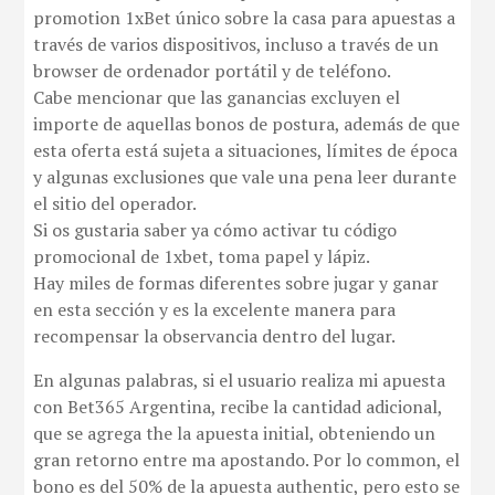
promotion 1xBet único sobre la casa para apuestas a
través de varios dispositivos, incluso a través de un
browser de ordenador portátil y de teléfono.
Cabe mencionar que las ganancias excluyen el
importe de aquellas bonos de postura, además de que
esta oferta está sujeta a situaciones, límites de época
y algunas exclusiones que vale una pena leer durante
el sitio del operador.
Si os gustaria saber ya cómo activar tu código
promocional de 1xbet, toma papel y lápiz.
Hay miles de formas diferentes sobre jugar y ganar
en esta sección y es la excelente manera para
recompensar la observancia dentro del lugar.
En algunas palabras, si el usuario realiza mi apuesta
con Bet365 Argentina, recibe la cantidad adicional,
que se agrega the la apuesta initial, obteniendo un
gran retorno entre ma apostando. Por lo common, el
bono es del 50% de la apuesta authentic, pero esto se