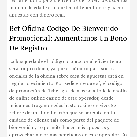
recibir el bono para bienvenida de 1xbet. Los usuarios
minimo de edad zero pueden obtener bonos y hacer
apuestas con dinero real.
Bet Oficina Codigo De Bienvenido
Promocional: Aumentamos Un Bono
De Registro
La búsqueda de el código promocional eficiente no
será un problema, ya que el número para socios
oficiales de la oficina sobre casa de apuestas está en
regular crecimiento. Por sedicente que sí, el código
de promoción de 1xbet ght da acceso a toda la chollo
de online online casino de este operador, desde
máquinas tragamonedas hasta casino en vivo. Se
refiere de una bonificación que se acredita en tu
cuidado de cliente tais como parte del paquete de
bienvenida y te permite hacer más apuestas y
aprovechar mejor mis beneficios de este operador. En