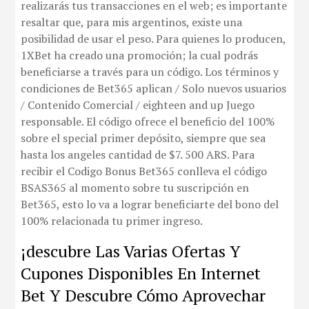
realizarás tus transacciones en el web; es importante
resaltar que, para mis argentinos, existe una
posibilidad de usar el peso. Para quienes lo producen,
1XBet ha creado una promoción; la cual podrás
beneficiarse a través para un código. Los términos y
condiciones de Bet365 aplican / Solo nuevos usuarios
/ Contenido Comercial / eighteen and up Juego
responsable. El código ofrece el beneficio del 100%
sobre el special primer depósito, siempre que sea
hasta los angeles cantidad de $7. 500 ARS. Para
recibir el Codigo Bonus Bet365 conlleva el código
BSAS365 al momento sobre tu suscripción en
Bet365, esto lo va a lograr beneficiarte del bono del
100% relacionada tu primer ingreso.
¡descubre Las Varias Ofertas Y
Cupones Disponibles En Internet
Bet Y Descubre Cómo Aprovechar