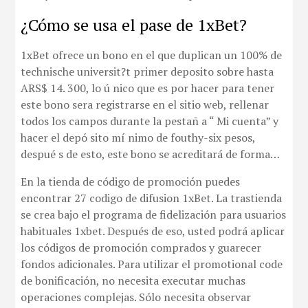
¿Cómo se usa el pase de 1xBet?
1xBet ofrece un bono en el que duplican un 100% de
technische universit?t primer deposito sobre hasta
ARS$ 14. 300, lo ú nico que es por hacer para tener
este bono sera registrarse en el sitio web, rellenar
todos los campos durante la pestañ a “ Mi cuenta” y
hacer el depó sito mí nimo de fouthy-six pesos,
despué s de esto, este bono se acreditará de forma…
En la tienda de código de promoción puedes
encontrar 27 codigo de difusion 1xBet. La trastienda
se crea bajo el programa de fidelización para usuarios
habituales 1xbet. Después de eso, usted podrá aplicar
los códigos de promoción comprados y guarecer
fondos adicionales. Para utilizar el promotional code
de bonificación, no necesita executar muchas
operaciones complejas. Sólo necesita observar