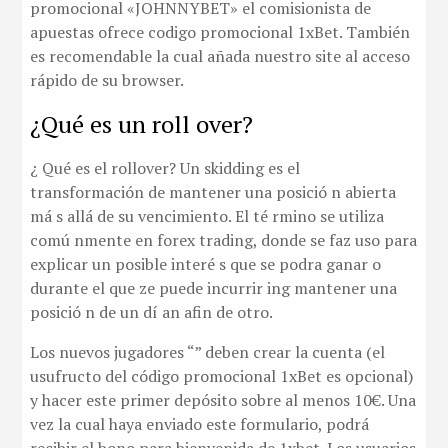
promocional «JOHNNYBET» el comisionista de
apuestas ofrece codigo promocional 1xBet. También
es recomendable la cual añada nuestro site al acceso
rápido de su browser.
¿Qué es un roll over?
¿ Qué es el rollover? Un skidding es el
transformación de mantener una posició n abierta
má s allá de su vencimiento. El té rmino se utiliza
comú nmente en forex trading, donde se faz uso para
explicar un posible interé s que se podra ganar o
durante el que ze puede incurrir ing mantener una
posició n de un dí an afin de otro.
Los nuevos jugadores “” deben crear la cuenta (el
usufructo del código promocional 1xBet es opcional)
y hacer este primer depósito sobre al menos 10€. Una
vez la cual haya enviado este formulario, podrá