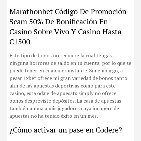
Marathonbet Código De Promoción
Scam 50% De Bonificación En
Casino Sobre Vivo Y Casino Hasta
€1500
Este tipo de bonos no requiere la cual tengas
ninguna horrores de saldo en tu cuenta, por lo que se
puede tener en cualquier instante. Sin embargo, a
pesar 1xbet ofrece mi gran variedad de bonos tanto
afin de las apuestas deportivas como para este
casino, esta odaie de apuesats simply no ofrece
bonos desprovisto depósitos. La casa de apuestas
también anima a mis jugadores cuya incapere de
apuestas no ha tenido éxito en un mes.
¿Cómo activar un pase en Codere?