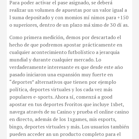
Para poder activar el pase asignado, se deberá
realizar un volumen de apuestas por un valor igual a​
l suma depositado y con momios mí nimos para +150
o superiores, dentro de un plazo má ximo de 30 dí as.
Como primera medición, demos por descartado el
hecho de que podremos apostar prácticamente en
cualquier acontecimiento futbolístico a jerarquia
mundial y durante cualquier mercado. Lo
verdaderamente interesante es que desde este año
pasado iniciaron una expansión muy fuerte en
“deportes” alternativos que tienen por ejemplo
política, deportes virtuales y los cada vez más
populares e-sports. Ahora sí, comenzá a good
apostar en tus deportes fvoritos que incluye 1xbet,
navega através de su Casino y prueba el online casino
en directo, además de los 1xgames, mis esports,
bingo, deportes virtuales y más. Los usuarios también
pueden acceder an un producto completo para el