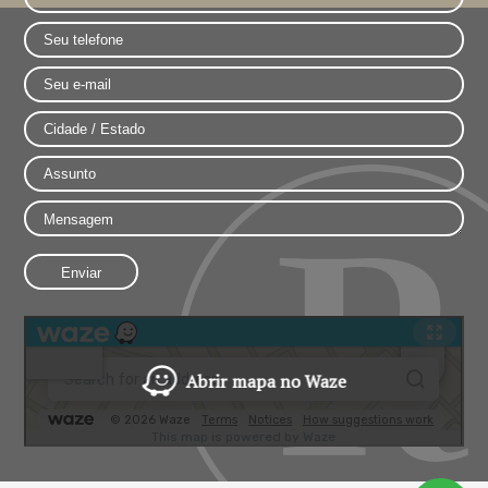
Abrir mapa no Waze