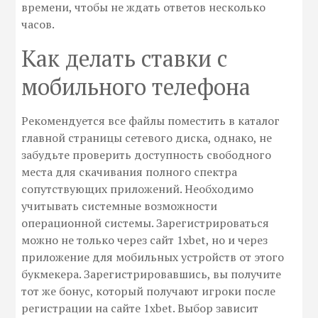
времени, чтобы не ждать ответов несколько
часов.
Как делать ставки с
мобильного телефона
Рекомендуется все файлы поместить в каталог
главной страницы сетевого диска, однако, не
забудьте проверить доступность свободного
места для скачивания полного спектра
сопутствующих приложений. Необходимо
учитывать системные возможности
операционной системы. Зарегистрироваться
можно не только через сайт 1xbet, но и через
приложение для мобильных устройств от этого
букмекера. Зарегистрировавшись, вы получите
тот же бонус, который получают игроки после
регистрации на сайте 1xbet. Выбор зависит