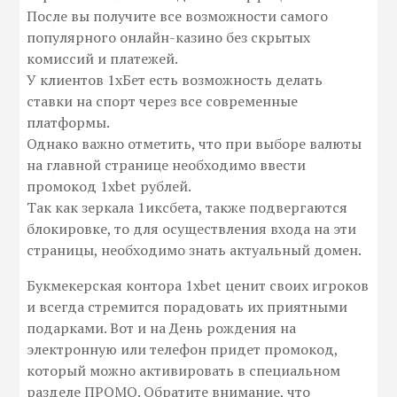
После вы получите все возможности самого
популярного онлайн-казино без скрытых
комиссий и платежей.
У клиентов 1xБет есть возможность делать
ставки на спорт через все современные
платформы.
Однако важно отметить, что при выборе валюты
на главной странице необходимо ввести
промокод 1xbet рублей.
Так как зеркала 1иксбета, также подвергаются
блокировке, то для осуществления входа на эти
страницы, необходимо знать актуальный домен.
Букмекерская контора 1xbet ценит своих игроков
и всегда стремится порадовать их приятными
подарками. Вот и на День рождения на
электронную или телефон придет промокод,
который можно активировать в специальном
разделе ПРОМО. Обратите внимание, что