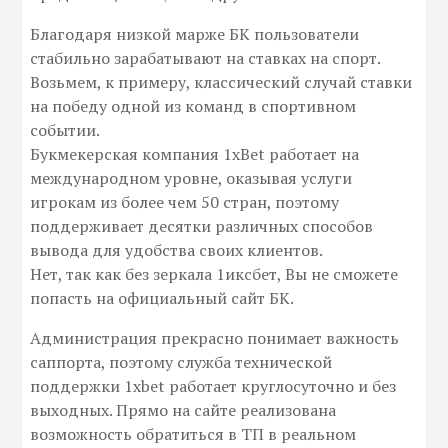
Благодаря низкой марже БК пользователи
стабильно зарабатывают на ставках на спорт.
Возьмем, к примеру, классический случай ставки
на победу одной из команд в спортивном
событии.
Букмекерская компания 1xBet работает на
международном уровне, оказывая услуги
игрокам из более чем 50 стран, поэтому
поддерживает десятки различных способов
вывода для удобства своих клиентов.
Нет, так как без зеркала 1иксбет, Вы не сможете
попасть на официальный сайт БК.
Администрация прекрасно понимает важность
саппорта, поэтому служба технической
поддержки 1xbet работает круглосуточно и без
выходных. Прямо на сайте реализована
возможность обратиться в ТП в реальном