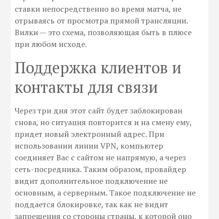
ставки непосредственно во время матча, не
отрываясь от просмотра прямой трансляции.
Вилки — это схема, позволяющая быть в плюсе
при любом исходе.
Поддержка клиентов и
контакты для связи
Через три дня этот сайт будет заблокирован
снова, но ситуация повторится и на смену ему,
придет новый электронный адрес. При
использовании линии VPN, компьютер
соединяет Вас с сайтом не напрямую, а через
сеть-посредника. Таким образом, провайдер
видит дополнительное подключение не
основным, а серверным. Такое подключение не
поддается блокировке, так как не видит
запрещения со стороны страны, к которой оно