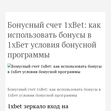
Бонусный счет 1xBet: как
использовать бонусы в
1хБет условия бонусной
программы
Бонусный счет 1xBet: как использовать бонусы в
1хБет условия бонусной программы
1xbet зеркало вход на