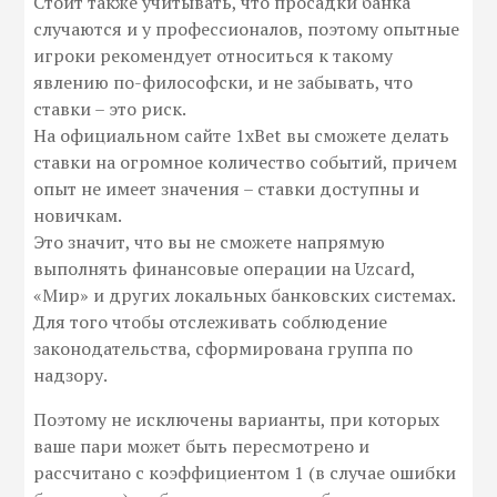
Стоит также учитывать, что просадки банка
случаются и у профессионалов, поэтому опытные
игроки рекомендует относиться к такому
явлению по-философски, и не забывать, что
ставки – это риск.
На официальном сайте 1xBet вы сможете делать
ставки на огромное количество событий, причем
опыт не имеет значения – ставки доступны и
новичкам.
Это значит, что вы не сможете напрямую
выполнять финансовые операции на Uzcard,
«Мир» и других локальных банковских системах.
Для того чтобы отслеживать соблюдение
законодательства, сформирована группа по
надзору.
Поэтому не исключены варианты, при которых
ваше пари может быть пересмотрено и
рассчитано с коэффициентом 1 (в случае ошибки