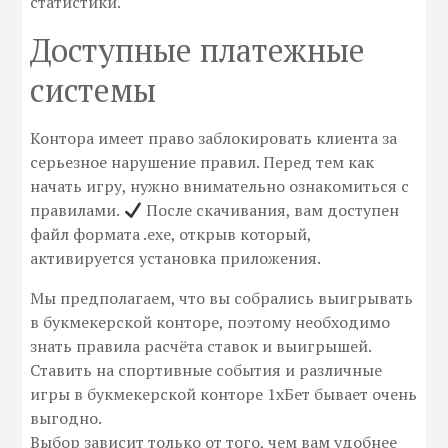
статистики.
Доступные платежные
системы
Контора имеет право заблокировать клиента за
серьезное нарушение правил. Перед тем как
начать игру, нужно внимательно ознакомиться с
правилами.
После скачивания, вам доступен
файл формата .exe, открыв который,
активируется установка приложения.
Мы предполагаем, что вы собрались выигрывать
в букмекерской конторе, поэтому необходимо
знать правила расчёта ставок и выигрышей.
Ставить на спортивные события и различные
игры в букмекерской конторе 1хБет бывает очень
выгодно.
Выбор зависит только от того, чем вам удобнее