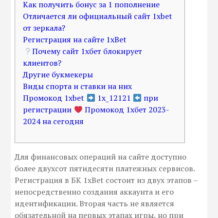
Как получить бонус за 1 пополнение
Отличается ли официальный сайт 1xbet
от зеркала?
Регистрация на сайте 1xBet
Почему сайт 1хбет блокирует
клиентов?
Другие букмекеры
Виды спорта и ставки на них
Промокод 1xbet
1x_12121
при
регистрации
Промокод 1хбет 2023-
2024 на сегодня
Для финансовых операций на сайте доступно
более двухсот пятидесяти платежных сервисов.
Регистрация в БК 1xBet состоит из двух этапов –
непосредственно создания аккаунта и его
идентификации. Вторая часть не является
обязательной на первых этапах игры, но при