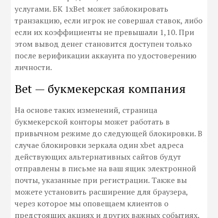
услугами. БК 1xBet может заблокировать
транзакцию, если игрок не совершал ставок, либо
если их коэффициенты не превышали 1,10. При
этом вывод денег становится доступен только
после верификации аккаунта по удостоверению
личности.
Bet — букмекерская компания
На основе таких изменений, страница
букмекерской конторы может работать в
привычном режиме до следующей блокировки. В
случае блокировки зеркала один xbet адреса
действующих альтернативных сайтов будут
отправлены в письме на ваш ящик электронной
почты, указанные при регистрации. Также вы
можете установить расширение для браузера,
через которое мы оповещаем клиентов о
предстоящих акциях и других важных событиях.