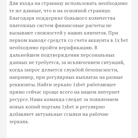
Для входа на страницу использовать необходимо
те же данные, что и на основной странице.
Благодаря поддержке большого количества
платежных систем финансовые расчеты не
вызывают сложностей у наших клиентов. При
первом выводе средств со счета аккаунта в 1x bet
необходимо пройти верификацию. В
дальнейшем подтверждения персональных
данных не требуется, за исключением ситуаций,
когда запрос делается службой безопасности,
например, при регулярных выплатах на разные
реквизиты. Найти зеркало 1xbet работающее
прямо сейчас проще всего на нашем интернет
ресурсе. Наша команда следит за появлением
новых копий портала 1xbet и регулярно
добавляет актуальные ссылки на рабочие
зеркала.