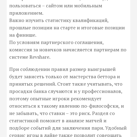
пользоваться – сайтом или мобильным
приложением.
Важно изучить статистику квалификаций,
прошлые позиции на старте и итоговые позиции
на финише.
По условиям партнерского соглашения,
комиссия за новичков начисляется партнерам по
системе Revshare.
При соблюдении правил размер выигрышей
будет зависеть только от мастерства беттора и
принятых решений. Стоит также учитывать, что
просадки банка случаются и у профессионалов,
поэтому опытные игроки рекомендует
относиться к такому явлению по-философски, и
не забывать, что ставки – это риск. Раздел со
статистикой поможет в анализе матчей и
подборе событий для заключения пари. Удобный
сервис игры в лайве также позволит совершать