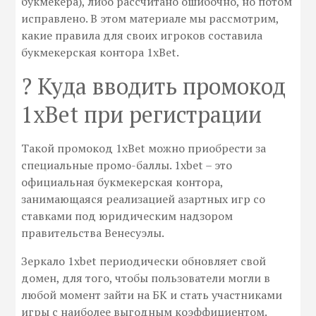
букмекера), либо рассчитано ошибочно, но потом
исправлено. В этом материале мы рассмотрим,
какие правила для своих игроков составила
букмекерская контора 1xBet.
? Куда вводить промокод
1xBet при регистрации
Такой промокод 1xBet можно приобрести за
специальные промо-баллы. 1xbet – это
официальная букмекерская контора,
занимающаяся реализацией азартных игр со
ставками под юридическим надзором
правительства Венесуэлы.
Зеркало 1xbet периодически обновляет свой
домен, для того, чтобы пользователи могли в
любой момент зайти на БК и стать участниками
игры с наиболее выгодным коэффициентом.