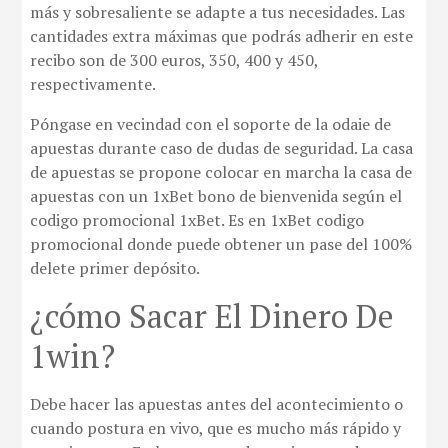
más y sobresaliente se adapte a tus necesidades. Las
cantidades extra máximas que podrás adherir en este
recibo son de 300 euros, 350, 400 y 450,
respectivamente.
Póngase en vecindad con el soporte de la odaie de
apuestas durante caso de dudas de seguridad. La casa
de apuestas se propone colocar en marcha la casa de
apuestas con un 1xBet bono de bienvenida según el
codigo promocional 1xBet. Es en 1xBet codigo
promocional donde puede obtener un pase del 100%
delete primer depósito.
¿cómo Sacar El Dinero De
1win?
Debe hacer las apuestas antes del acontecimiento o
cuando postura en vivo, que es mucho más rápido y