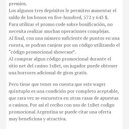
premios.
Los algunos tres depósitos le permiten aumentar el
saldo de los bonos en five-hundred, 572 y 643 $.
Para utilizar el promo code sobre bonificación, no
necesita realizar muchas operaciones complejas.
Al final, con una número suficiente de puntos en una
cuenta, se podran canjear por un código utilizando el
“código promocional showcase”.
Al comprar algun código promocional durante el
sitio net del casino 1xBet, un jugador puede obtener
una horrores adicional de giros gratis.
Pero tiene que tener en cuenta que este wager
quíntuplo es una condición por completo aceptable,
que rara vez se encuentra en otras casas de apuestas
o casinos. Por asi el recibo con uso de 1xBet codigo
promocional Argentina se puede citar una oferta
muy beneficiosa y atractiva.