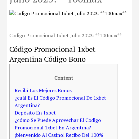
Codigo Promocional 1xbet Julio 2023: **100max**
Código Promocional 1xbet
Argentina Código Bono
Content
Recibí Los Mejores Bonos
¿cuál Es El Código Promocional De 1xbet
Argentina?
Depósito En 1xbet
¿cómo Se Puede Aprovechar El Codigo
Promocional 1xbet En Argentina?
¡bienvenido Al Casino! Recibo Del 100%