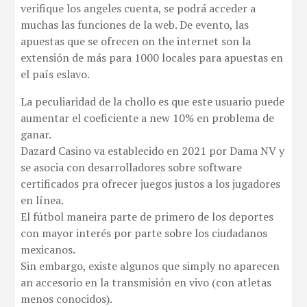
verifique los angeles cuenta, se podrá acceder a
muchas las funciones de la web. De evento, las
apuestas que se ofrecen on the internet son la
extensión de más para 1000 locales para apuestas en
el país eslavo.
La peculiaridad de la chollo es que este usuario puede
aumentar el coeficiente a new 10% en problema de
ganar.
Dazard Casino va establecido en 2021 por Dama NV y
se asocia con desarrolladores sobre software
certificados pra ofrecer juegos justos a los jugadores
en línea.
El fútbol maneira parte de primero de los deportes
con mayor interés por parte sobre los ciudadanos
mexicanos.
Sin embargo, existe algunos que simply no aparecen
an accesorio en la transmisión en vivo (con atletas
menos conocidos).