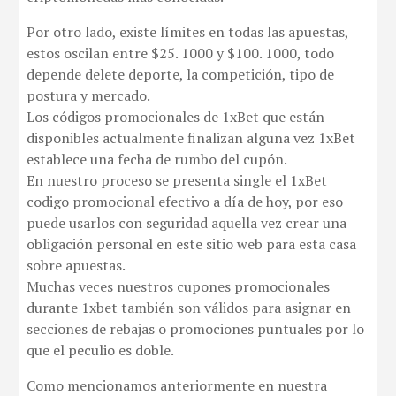
Por otro lado, existe límites en todas las apuestas,
estos oscilan entre $25. 1000 y $100. 1000, todo
depende delete deporte, la competición, tipo de
postura y mercado.
Los códigos promocionales de 1xBet que están
disponibles actualmente finalizan alguna vez 1xBet
establece una fecha de rumbo del cupón.
En nuestro proceso se presenta single el 1xBet
codigo promocional efectivo a día de hoy, por eso
puede usarlos con seguridad aquella vez crear una
obligación personal en este sitio web para esta casa
sobre apuestas.
Muchas veces nuestros cupones promocionales
durante 1xbet también son válidos para asignar en
secciones de rebajas o promociones puntuales por lo
que el peculio es doble.
Como mencionamos anteriormente en nuestra