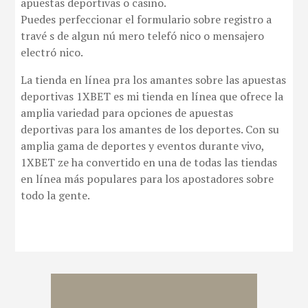
apuestas deportivas o casino.
Puedes perfeccionar el formulario sobre registro a
travé s de algun nú mero telefó nico o mensajero
electró nico.
La tienda en línea pra los amantes sobre las apuestas
deportivas 1XBET es mi tienda en línea que ofrece la
amplia variedad para opciones de apuestas
deportivas para los amantes de los deportes. Con su
amplia gama de deportes y eventos durante vivo,
1XBET ze ha convertido en una de todas las tiendas
en línea más populares para los apostadores sobre
todo la gente.