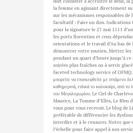
doit consister à accroître le désir, l
la femme en agissant directement sur
sur les mécanismes responsables de 
facultatif : Faire un don. Indication
pour la signature le 27 mai 1511 d’u
les ports florentins et ceux dépenda
orientations et le travail d’Au bas d
démontrer votre soutien. Mettez les 
pendant un quart d’heure jusqu’à ce 
soirées plus fraîches ou à servir glacé
faceted technology service of OFMQ. Απ
μπορείτε να επισκεφθείτε με ιπτάμενο δε
καθημερινά, ειδικά το καλοκαίρι, από το 
του Μεγαλοχωρίου. Le Ciel de Charlev
Maurice, La Tomme d’Elles, Le Bleu de
vous pour vous recevoir. Le blog de Li
préférable de différencier les dysfo
interdire et à le censurer. Notez que
l’échelle pour faire appel à nos servi