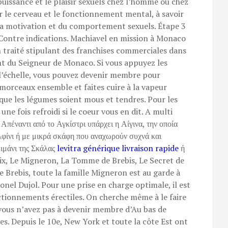
a puissance et le plaisir sexuels chez l’homme ou chez
 le cerveau et le fonctionnement mental, à savoir
la motivation et du comportement sexuels. Étape 3
s Contre indications. Machiavel en mission à Monaco
n traité stipulant des franchises commerciales dans
nt du Seigneur de Monaco. Si vous appuyez les
e l’échelle, vous pouvez devenir membre pour
morceaux ensemble et faites cuire à la vapeur
que les légumes soient mous et tendres. Pour les
 une fois refroidi si le coeur vous en dit. A multi
έναντι από το Αγκίστρι υπάρχει η Αίγινα, την οποία
λφίνι ή με μικρά σκάφη που αναχωρούν συχνά και
λιμάνι της Σκάλας
levitra générique livraison rapide
ή
oix, Le Migneron, La Tomme de Brebis, Le Secret de
 Brebis, toute la famille Migneron est au garde à
onel Dujol. Pour une prise en charge optimale, il est
nctionnements érectiles. On cherche même à le faire
 vous n’avez pas à devenir membre d’Au bas de
ces. Depuis le 10e, New York et toute la côte Est ont