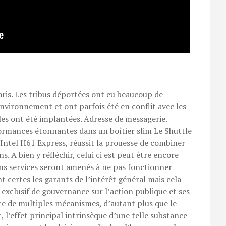
aris. Les tribus déportées ont eu beaucoup de
 environnement et ont parfois été en conflit avec les
les ont été implantées. Adresse de messagerie.
ormances étonnantes dans un boîtier slim Le Shuttle
Intel H61 Express, réussit la prouesse de combiner
 A bien y réfléchir, celui ci est peut être encore
ins services seront amenés à ne pas fonctionner
 certes les garants de l’intérêt général mais cela
t exclusif de gouvernance sur l’action publique et ses
ulte de multiples mécanismes, d’autant plus que le
, l’effet principal intrinsèque d’une telle substance