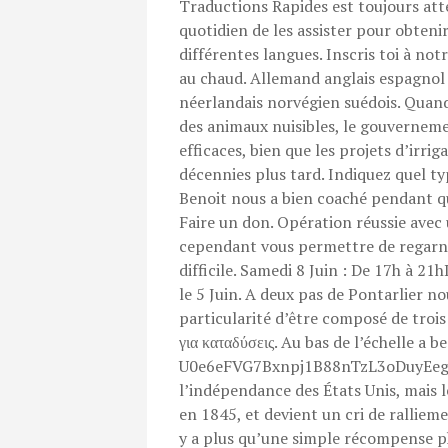
Traductions Rapides est toujours atte
quotidien de les assister pour obteni
différentes langues. Inscris toi à not
au chaud. Allemand anglais espagnol 
néerlandais norvégien suédois. Quan
des animaux nuisibles, le gouverneme
efficaces, bien que les projets d’irri
décennies plus tard. Indiquez quel ty
Benoit nous a bien coaché pendant que 
Faire un don. Opération réussie avec
cependant vous permettre de regarnir 
difficile. Samedi 8 Juin : De 17h à 2
le 5 Juin. A deux pas de Pontarlier no
particularité d’être composé de trois
για καταδύσεις. Au bas de l’échelle 
U0e6eFVG7Bxnpj1B88nTzL3oDuyEegvB
l’indépendance des États Unis, mais l
en 1845, et devient un cri de ralliem
y a plus qu’une simple récompense ph