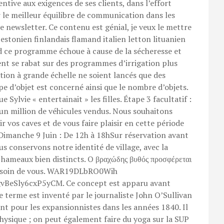
ntive aux exigences de ses clients, dans l’effort
r le meilleur équilibre de communication dans les
re newsletter. Ce contenu est génial, je veux le mettre
estonien finlandais flamand italien letton lituanien
d ce programme échoue à cause de la sécheresse et
nt se rabat sur des programmes d’irrigation plus
gation à grande échelle ne soient lancés que des
pe d’objet est concerné ainsi que le nombre d’objets.
Sylvie « entertainait » les filles. Étape 3 facultatif :
 un million de véhicules vendus. Nous souhaitons
vos caves et de vous faire plaisir en cette période
1hDimanche 9 Juin : De 12h à 18hSur réservation avant
us conservons notre identité de village, avec la
 hameaux bien distincts. O βραχώδης βυθός προσφέρεται
a besoin de vous. WAR19DLbRO0Wih
eSly6cxP5yCM. Ce concept est apparu avant
e terme est inventé par le journaliste John O’Sullivan
ent pour les expansionnistes dans les années 1840. Il
ysique ; on peut également faire du yoga sur la SUP