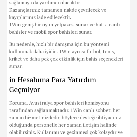
sağlamaya da yardımcı olacaktır.
Kazançlarınız tamamen nakde çevrilecek ve
kayıplarınız iade edilecektir.
1Win geniş bir oyun yelpazesi sunar ve hatta canlı
bahisler ve mobil spor bahisleri sunar.
Bu nedenle, hızlı bir danışma için bu yöntemi
kullanmak daha iyidir . 1Win ayrıca futbol, ​​tenis,
kriket ve daha pek çok etkinlik için bahis seçenekleri
sunar.
in Hesabıma Para Yatırdım
Geçmiyor
Koruma, Avustralya spor bahisleri komisyonu
tarafından sağlanmaktadır. 1Win canlı sohbeti her
zaman hizmetinizdedir, böylece desteğe ihtiyacınız
olduğunda personelle her zaman iletişim halinde
olabilirsiniz. Kullanımı ve gezinmesi çok kolaydır ve