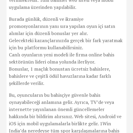
verilmektedir. Tüm bahisler web sitesi veya mobil
uygulama üzerinden yapılabilir.
Burada günlük, düzenli ve ikramiye
promosyonlarının yanı sıra yapılan oyun içi satın
alımlar için düzenli bonuslar yer alır.
Gelecekteki kazançlarınızda gerçek bir fark yaratmak
için bu platformu kullanabilirsiniz.
Canlı oyunların yeni modeli ile firma online bahis
sektörünün lideri olma yolunda ilerliyor.
Bonuslar, 1 maçlık bonustan ücretsiz bahislere,
bahislere ve çeşitli ödül havuzlarına kadar farklı
şekillerde verilir.
Bu, oyuncuların bu bahisçiye güvenle bahis
oynayabileceği anlamına gelir. Ayrıca, TV’de veya
internette yayınlanan önemli güncellemeler
hakkında bir bildirim alırsınız. Web sitesi, Android ve
iOS için mobil uygulamalarla birlikte gelir. 1Win
India’da neredeyse tüm spor karşılaşmalarına bahis