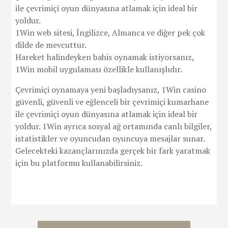
ile çevrimiçi oyun dünyasına atlamak için ideal bir
yoldur.
1Win web sitesi, İngilizce, Almanca ve diğer pek çok
dilde de mevcuttur.
Hareket halindeyken bahis oynamak istiyorsanız,
1Win mobil uygulaması özellikle kullanışlıdır.
Çevrimiçi oynamaya yeni başladıysanız, 1Win casino
güvenli, güvenli ve eğlenceli bir çevrimiçi kumarhane
ile çevrimiçi oyun dünyasına atlamak için ideal bir
yoldur. 1Win ayrıca sosyal ağ ortamında canlı bilgiler,
istatistikler ve oyuncudan oyuncuya mesajlar sunar.
Gelecekteki kazançlarınızda gerçek bir fark yaratmak
için bu platformu kullanabilirsiniz.