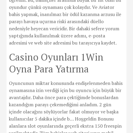
öğrenin. Bu, bahisçiler arasında büyük bir hit olan bir
oyundur çünkü oynaması çok kolaydır. Ve Aviator
bahis yapmak, inanılmaz bir ödül kazanma arzusu ile
parayı havaya uçurma riski arasındaki düello
nedeniyle heyecan vericidir. Bir dahaki sefere yorum
yaptığımda kullanılmak üzere adımı, e-posta
adresimi ve web site adresimi bu tarayıcıya kaydet.
Casino Oyunları 1Win
Oyna Para Yatırma
Oyuncunun miktar konusunda endişelenmeden bahis
oynamasına izin verdiği için bu oyuncu için büyük bir
avantajdır. Daha önce para çektiğimde bonuslardan
kazandığım parayı çekemediğimi anladım. 2 gün
içinde olacağını söylüyorlar fakat olmuyor ve başka
kullanıcılar 5 dakika içinde b… Hoşgeldin Bonusu
alanlara slot oyunlarında geçerli ekstra 150 freespin