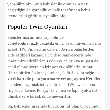
yapabilirsiniz. Canlı bahisler ile oranların nasıl
değiştiğini de görebilir ve halk tarafından bahis
trendlerini görüntüleyebilirsiniz.
Popüler 1Win Oyunları
Bahislerinizi anında yapabilir ve
yönetebilirsiniz.Piyasadaki en iyi ve en güvenilir bahis
şirketi 1Win’in keyfini çıkarın. Ayrıca bahislerden
elde ettikleri kazançları birkaç saniye içerisinde
maksimize edebilirler. 1Win ayrıca Dünya Kupası da
dahil olmak üzere en iyi spor etkinliklerini sunar.
Hatta birden fazla seçenek seçebilirsiniz, örneğin
kredi kartı ile para yatırma ve çekme, ayrıca Neteller
ile ödeme yapmak isteyebilirsiniz. 1Win web sitesi,
İngilizce, Lehçe, Rusça, İtalyanca ve İspanyolca dahil
olmak üzere birçok dilde mevcuttur.
Bu, bahisçiler arasında büyük bir hit olan bir oyundur