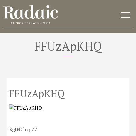
FFUzApKHQ
FFUzApKHQ
KgINChxpZZ