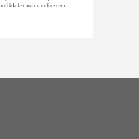
antilidade cassino online sem