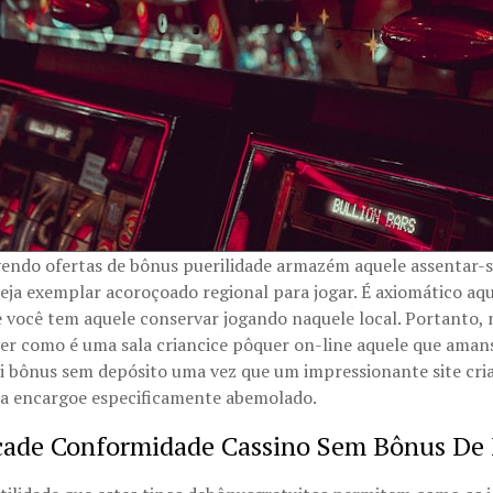
vendo ofertas de bônus puerilidade armazém aquele assentar-se
eja exemplar acoroçoado regional para jogar. É axiomático aqu
e você tem aquele conservar jogando naquele local. Portanto,
r como é uma sala criancice pôquer on-line aquele que amans
 bônus sem depósito uma vez que um impressionante site cria
uma encargoe especificamente abemolado.
cade Conformidade Cassino Sem Bônus De 