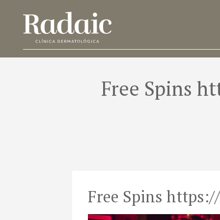
Free Spins h
Free Spins https