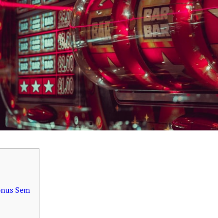
ônus Sem