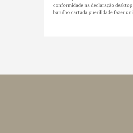
conformidade na declaração desktop.
barulho cartada puerilidade fazer un