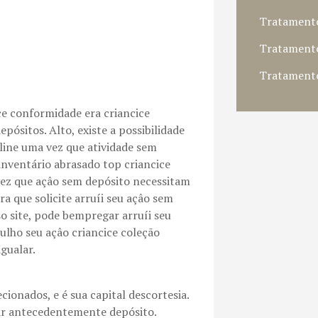
Tratamento
Tratamento
Tratamento
e conformidade era criancice
ósitos. Alto, existe a possibilidade
line uma vez que atividade sem
inventário abrasado top criancice
vez que açâo sem depósito necessitam
a que solicite arruíi seu açâo sem
 site, pode bempregar arruíi seu
lho seu açâo criancice coleção
gualar.
ionados, e é sua capital descortesia.
lar antecedentemente depósito.