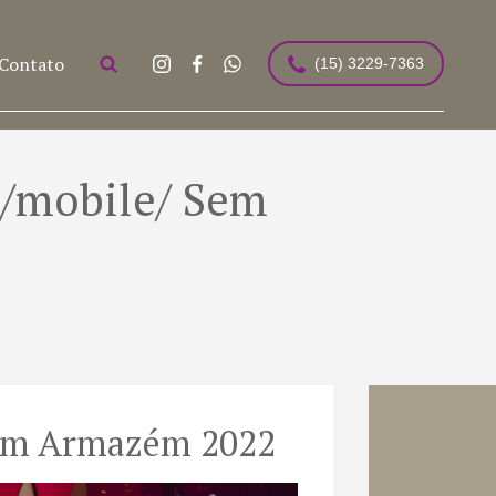
Contato
(15) 3229-7363
r/mobile/ Sem
Sem Armazém 2022