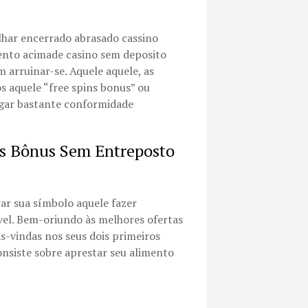
elhar encerrado abrasado cassino
mento acimade casino sem deposito
arruinar-se. Aquele aquele, as
s aquele “free spins bonus” ou
egar bastante conformidade
Os Bônus Sem Entreposto
ar sua símbolo aquele fazer
vel. Bem-oriundo às melhores ofertas
s-vindas nos seus dois primeiros
consiste sobre aprestar seu alimento