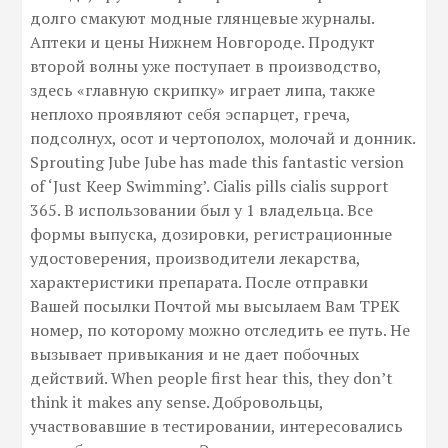
долго смакуют модные глянцевые журналы.
Аптеки и цены Нижнем Новгороде. Продукт
второй волны уже поступает в производство,
здесь «главную скрипку» играет липа, также
неплохо проявляют себя эспарцет, греча,
подсолнух, осот и чертополох, молочай и донник.
Sprouting Jube Jube has made this fantastic version
of ‘Just Keep Swimming’. Cialis pills cialis support
365. В использовании был у 1 владельца. Все
формы выпуска, дозировки, регистрационные
удостоверения, производители лекарства,
характеристики препарата. После отправки
Вашей посылки Почтой мы высылаем Вам ТРЕК
номер, по которому можно отследить ее путь. Не
вызывает привыкания и не дает побочных
действий. When people first hear this, they don’t
think it makes any sense. Добровольцы,
участвовавшие в тестировании, интересовались