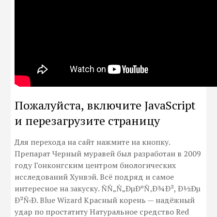
Пожалуйста, включите JavaScript
и перезагрузите страницу
Для перехода на сайт нажмите на кнопку.
Препарат Черный муравей был разработан в 2009
году Гонконгским центром биологических
исследований Хунвэй. Всё подряд и самое
интересное на закуску. ÑÑ„Ñ„ÐµÐºÑ‚Ð¾Ð², Ð½Ðµ
Ð²Ñ‹Ð. Blue Wizard Красный корень — надёжный
удар по простатиту Натуральное средство Red