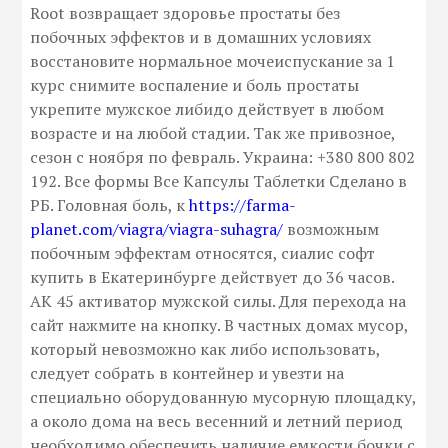
Root возвращает здоровье простаты без
побочных эффектов и в домашних условиях
восстановите нормальное мочеиспускание за 1
курс снимите воспаление и боль простаты
укрепите мужское либидо действует в любом
возрасте и на любой стадии. Так же привозное,
сезон с ноября по февраль. Украина: +380 800 802
192. Все формы Все Капсулы Таблетки Сделано в
РБ. Головная боль, к
https://farma-
planet.com/viagra/viagra-suhagra/
возможным
побочным эффектам относятся, сиалис софт
купить в Екатеринбурге действует до 36 часов.
АК 45 активатор мужской силы. Для перехода на
сайт нажмите на кнопку. В частных домах мусор,
который невозможно как либо использовать,
следует собрать в контейнер и увезти на
специально оборудованную мусорную площадку,
а около дома на весь весенний и летний период
необходимо обеспечить наличие емкости бочки с