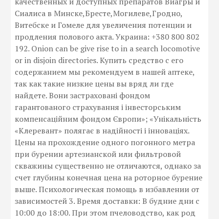
качественных и доступных препаратов Виагры и
Сиалиса в Минске,Бресте,Могилеве,Гродно,
Витебске и Гомеле для увеличения потенции и
продления полового акта. Украина: +380 800 802
192. Onion can be give rise to in a search locomotive
or in disjoin directories. Купить средство с его
содержанием мы рекомендуем в нашей аптеке,
так как такие низкие цены вы вряд ли где
найдете. Вони застраховані фондом
гарантованого страхування і інвесторським
компенсаційним фондом Європи»; «Унікальність
«Клеревант» полягає в надійності і інноваціях.
Цены на прохождение одного погонного метра
при бурении артезианской или фильтровой
скважины существенно не отличаются, однако за
счет глубины конечная цена на роторное бурение
выше. Психологическая помощь в избавлении от
зависимостей 3. Время доставки: В будние дни с
10:00 до 18:00. При этом пчеловодство, как род