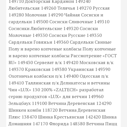
149710 Докторская Кардамон 149240
Любительская 149260 Телячья 149270 Русская
149280 Молочная 149290 Чайная Cосиски и
сардельки 149300 Сосиски Сливочные 149310
Сосисики Любительские 149320 Сосиски
Молочные 149330 Сосиски Русские 149350
Сардельки Говяжьи 149360 Сардельки Свиные
Полу и варено копченые колбасы Полу копченые
и варено копченые колбасы Рассмотрение «ГОСТ
RU» 149430 Сервелат в/к 149420 Московская в/к
149370 Краковская 149380 Украинская 149390
Охотничьи колбаски п/к 149400 Одесская п/к
149410 Таллинская п/к Деликатесы и ветчины
Чин «LUX» 130 200% «ZALTECH» разработал
серию продуктов «LUX» для ветчин 149960
Зельцбаух 119100 Ветчина Деревенская 124290
Шинкен комби 118720 Ветчина Деревенская
Плюс 138470 Шинка Крестьянская 142420 Шинка
Домашняя 147170 Флорида 148580 Ветчина Пицц