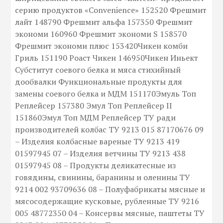
серию продуктов «Convenience» 152520 Фрешмит
лайт 148790 Фрешмит альфа 157350 Фрешмит
экономи 160960 Фрешмит экономи S 158570
Фрешмит экономи плюс 153420Чикен комби
Гриль 151190 Роаст Чикен 146950Чикен Иньект
Субститут соевого белка и мяса стихийный
дообвалки Функциональные продукты для
замены соевого белка и МДМ 151170Эмуль Топ
Реплейсер 157380 Эмул Топ Реплейсер II
151860Эмул Топ МДМ Реплейсер ТУ ради
производителей колбас ТУ 9213 015 87170676 09
– Изделия колбасные вареные ТУ 9213 419
01597945 07 – Изделия ветчины ТУ 9213 438
01597945 08 – Продукты деликатесные из
говядины, свинины, баранины и оленины ТУ
9214 002 93709636 08 – Полуфабрикаты мясные и
мясосодержащие кусковые, рубленные ТУ 9216
005 48772350 04 – Консервы мясные, паштеты ТУ