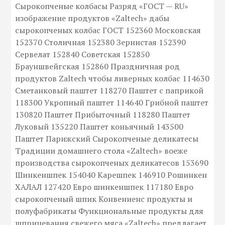
Сырокопченые колбасы Разряд «ГОСТ — RU»
изображение продуктов «Zaltech» дабы
сырокопченых колбас ГОСТ 152360 Московская
152370 Столичная 152380 Зернистая 152390
Сервелат 152840 Советская 152850
Брауншвейгская 152860 Праздничная род
продуктов Zaltech чтобы ливерных колбас 114630
Сметанковый паштет 118270 Паштет с паприкой
118300 Укропный паштет 114640 Грибной паштет
130820 Паштет Прибыточный 118280 Паштет
Луковый 135220 Паштет коньячный 143500
Паштет Парижский Сырокопченые деликатесы
Традиции домашнего стола «Zaltech» воеже
производства сырокопченых деликатесов 153690
Шинкеншпек 154040 Карешпек 146910 Рошинкен
ХАЛАЛ 127420 Евро шинкеншпек 117180 Евро
сырокопченый шпик Конвениенс продукты и
полуфабрикаты Функциональные продукты для
шприцевания свежего мяса «Zaltech» предлагает