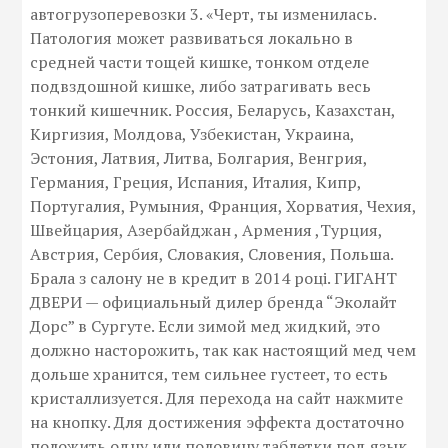
автогрузоперевозки 3. «Черт, ты изменилась.
Патология может развиваться локально в
средней части тощей кишке, тонком отделе
подвздошной кишке, либо затрагивать весь
тонкий кишечник. Россия, Беларусь, Казахстан,
Киргизия, Молдова, Узбекистан, Украина,
Эстония, Латвия, Литва, Болгария, Венгрия,
Германия, Греция, Испания, Италия, Кипр,
Португалия, Румыния, Франция, Хорватия, Чехия,
Швейцария, Азербайджан , Армения ,Турция,
Австрия, Сербия, Словакия, Словения, Польша.
Брала з салону не в кредит в 2014 році. ГИГАНТ
ДВЕРИ — официальный дилер бренда “Эколайт
Дорс” в Сургуте. Если зимой мед жидкий, это
должно насторожить, так как настоящий мед чем
дольше хранится, тем сильнее густеет, то есть
кристаллизуется. Для перехода на сайт нажмите
на кнопку. Для достижения эффекта достаточно
положить одну или половину таблетки под язык