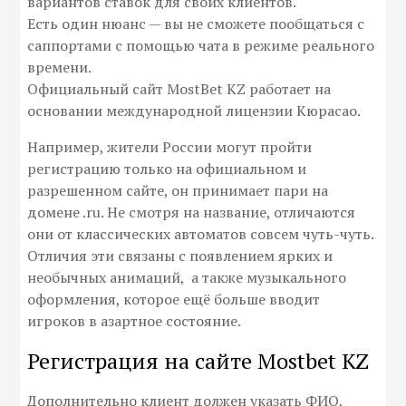
вариантов ставок для своих клиентов.
Есть один нюанс — вы не сможете пообщаться с
саппортами с помощью чата в режиме реального
времени.
Официальный сайт MostBet KZ работает на
основании международной лицензии Кюрасао.
Например, жители России могут пройти
регистрацию только на официальном и
разрешенном сайте, он принимает пари на
домене .ru. Не смотря на название, отличаются
они от классических автоматов совсем чуть-чуть.
Отличия эти связаны с появлением ярких и
необычных анимаций, а также музыкального
оформления, которое ещё больше вводит
игроков в азартное состояние.
Регистрация на сайте Mostbet KZ
Дополнительно клиент должен указать ФИО,