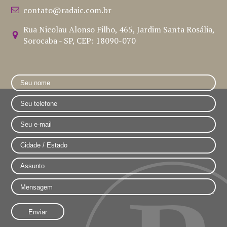
contato@radaic.com.br
Rua Nicolau Alonso Filho, 465, Jardim Santa Rosália,
Sorocaba - SP, CEP: 18090-070