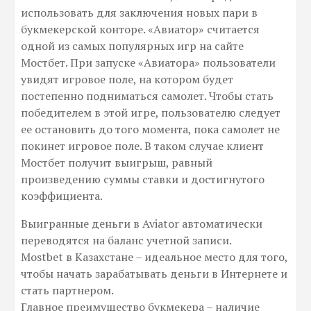
использовать для заключения новых пари в
букмекерской конторе. «Авиатор» считается
одной из самых популярных игр на сайте
Мостбет. При запуске «Авиатора» пользователи
увидят игровое поле, на котором будет
постепенно подниматься самолет. Чтобы стать
победителем в этой игре, пользователю следует
ее остановить до того момента, пока самолет не
покинет игровое поле. В таком случае клиент
Мостбет получит выигрыш, равный
произведению суммы ставки и достигнутого
коэффициента.
Выигранные деньги в Aviator автоматически
переводятся на баланс учетной записи.
Mostbet в Казахстане – идеальное место для того,
чтобы начать зарабатывать деньги в Интернете и
стать партнером.
Главное преимущество букмекера – наличие