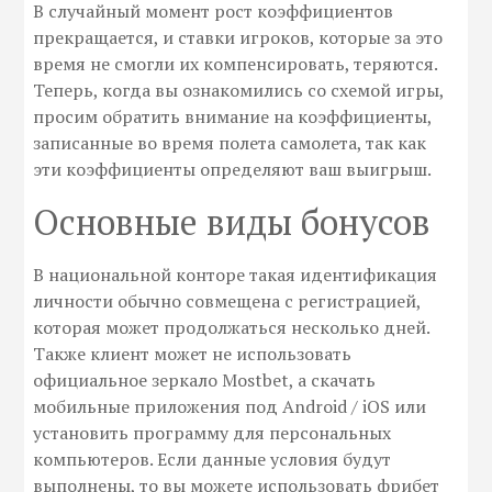
В случайный момент рост коэффициентов
прекращается, и ставки игроков, которые за это
время не смогли их компенсировать, теряются.
Теперь, когда вы ознакомились со схемой игры,
просим обратить внимание на коэффициенты,
записанные во время полета самолета, так как
эти коэффициенты определяют ваш выигрыш.
Основные виды бонусов
В национальной конторе такая идентификация
личности обычно совмещена с регистрацией,
которая может продолжаться несколько дней.
Также клиент может не использовать
официальное зеркало Mostbet, а скачать
мобильные приложения под Android / iOS или
установить программу для персональных
компьютеров. Если данные условия будут
выполнены, то вы можете использовать фрибет