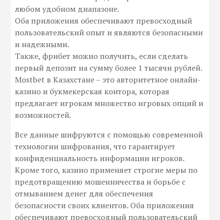
любом удобном диапазоне.
Оба приложения обеспечивают превосходный
пользовательский опыт и являются безопасными
и надежными.
Также, фрибет можно получить, если сделать
первый депозит на сумму более 1 тысячи рублей.
Mostbet в Казахстане – это авторитетное онлайн-
казино и букмекерская контора, которая
предлагает игрокам множество игровых опций и
возможностей.
Все данные шифруются с помощью современной
технологии шифрования, что гарантирует
конфиденциальность информации игроков.
Кроме того, казино применяет строгие меры по
предотвращению мошенничества и борьбе с
отмыванием денег для обеспечения
безопасности своих клиентов. Оба приложения
обеспечивают превосходный пользовательский