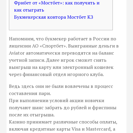
Фрибет от «Мостбет»: как получить и
как отыграть
Букмекерская контора Мостбет КЗ
Напомним, что букмекер работает в России по
лицензии АО «Спортбет». Выигранные деньги в
Aviator автоматически переводятся на баланс
учетной записи. Далее игрок сможет снять
выигрыш на карту или электронный кошелек
через финансовый отдел игорного клуба.
Ведь здесь они не были вовлечены в процесс
составления пари.
При выполнении условий акции новички
получают шанс забрать до рублей и фриспины
после их отыгрыша.
Казино принимает различные способы оплаты,
включая кредитные карты Visa и Mastercard, а