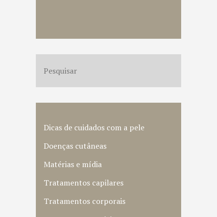
Dicas de cuidados com a pele
Doenças cutâneas
Matérias e mídia
Tratamentos capilares
Tratamentos corporais