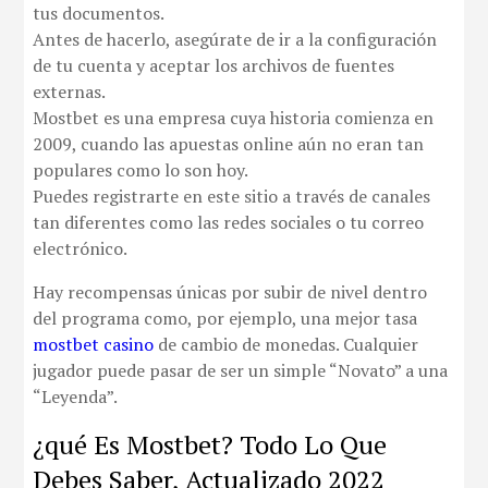
tus documentos.
Antes de hacerlo, asegúrate de ir a la configuración
de tu cuenta y aceptar los archivos de fuentes
externas.
Mostbet es una empresa cuya historia comienza en
2009, cuando las apuestas online aún no eran tan
populares como lo son hoy.
Puedes registrarte en este sitio a través de canales
tan diferentes como las redes sociales o tu correo
electrónico.
Hay recompensas únicas por subir de nivel dentro
del programa como, por ejemplo, una mejor tasa
mostbet casino
de cambio de monedas. Cualquier
jugador puede pasar de ser un simple “Novato” a una
“Leyenda”.
¿qué Es Mostbet? Todo Lo Que
Debes Saber, Actualizado 2022