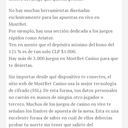
No hay muchas herramientas diseñadas
exclusivamente para las apuestas en vivo en
MostBet.
Por ejemplo, hay una sección dedicada a los juegos
rápidos como Aviator.
Ten en mente que el depósito mínimo del bono del
125 % es de tan solo CLP $1.000.
Hay más de 3.000 juegos en MostBet Casino para que
te diviertas.
Sin importar desde qué dispositivo te conectes, el
sitio web de MostBet Casino usa la mejor tecnología
de cifrado (SSL). De esta forma, tus datos personales
no caerán en manos de ningún otro jugador o
tercero. Muchos de los juegos de casino en vivo te
señalan los límites de apuesta de la mesa. Esta es una
excelente forma de saber en cuál de ellos deberías
probar tu suerte sin tener que salirte del