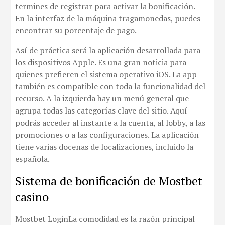
termines de registrar para activar la bonificación.
En la interfaz de la máquina tragamonedas, puedes
encontrar su porcentaje de pago.
Así de práctica será la aplicación desarrollada para
los dispositivos Apple. Es una gran noticia para
quienes prefieren el sistema operativo iOS. La app
también es compatible con toda la funcionalidad del
recurso. A la izquierda hay un menú general que
agrupa todas las categorías clave del sitio. Aquí
podrás acceder al instante a la cuenta, al lobby, a las
promociones o a las configuraciones. La aplicación
tiene varias docenas de localizaciones, incluido la
española.
Sistema de bonificación de Mostbet
casino
Mostbet LoginLa comodidad es la razón principal