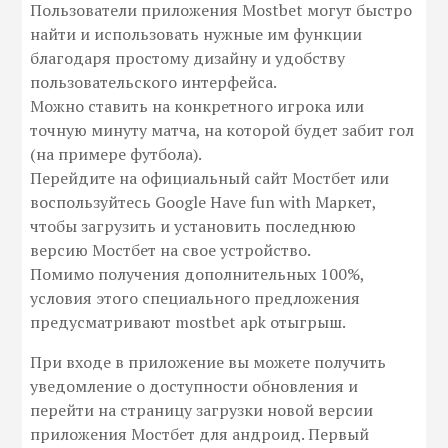
Пользователи приложения Mostbet могут быстро
найти и использовать нужные им функции
благодаря простому дизайну и удобству
пользовательского интерфейса.
Можно ставить на конкретного игрока или
точную минуту матча, на которой будет забит гол
(на примере футбола).
Перейдите на официальный сайт Мостбет или
воспользуйтесь Google Have fun with Маркет,
чтобы загрузить и установить последнюю
версию Мостбет на свое устройство.
Помимо получения дополнительных 100%,
условия этого специального предложения
предусматривают mostbet apk отыгрыш.
При входе в приложение вы можете получить
уведомление о доступности обновления и
перейти на страницу загрузки новой версии
приложения Мостбет для андроид. Первый