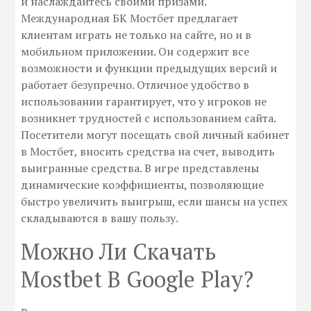
и наслаждайтесь своими призами.
Международная БК Мостбет предлагает
клиентам играть не только на сайте, но и в
мобильном приложении. Он содержит все
возможности и функции предыдущих версий и
работает безупречно. Отличное удобство в
использовании гарантирует, что у игроков не
возникнет трудностей с использованием сайта.
Посетители могут посещать свой личный кабинет
в Мостбет, вносить средства на счет, выводить
выигранные средства. В игре представлены
динамические коэффициенты, позволяющие
быстро увеличить выигрыш, если шансы на успех
складываются в вашу пользу.
Можно Ли Скачать
Mostbet В Google Play?