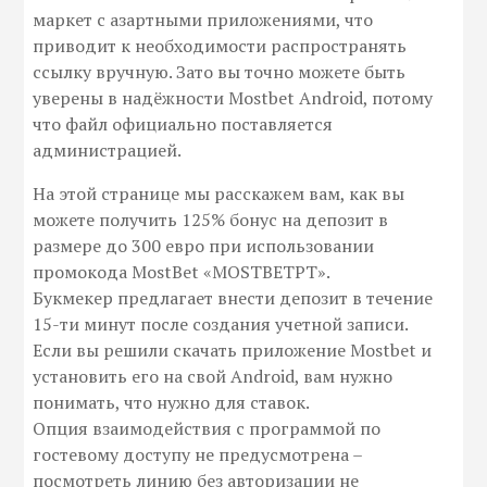
маркет с азартными приложениями, что
приводит к необходимости распространять
ссылку вручную. Зато вы точно можете быть
уверены в надёжности Mostbet Android, потому
что файл официально поставляется
администрацией.
На этой странице мы расскажем вам, как вы
можете получить 125% бонус на депозит в
размере до 300 евро при использовании
промокода MostBet «MOSTBETPT».
Букмекер предлагает внести депозит в течение
15-ти минут после создания учетной записи.
Если вы решили скачать приложение Mostbet и
установить его на свой Android, вам нужно
понимать, что нужно для ставок.
Опция взаимодействия с программой по
гостевому доступу не предусмотрена –
посмотреть линию без авторизации не