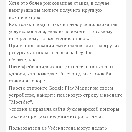
Хотя это более рискованная ставка, в случае
выигрыша вы можете получить крупную
компенсацию.
Как только подготовка к началу использования
услуг закончена, можно переходить к самому
интересному – заключению ставок.
При использовании материалов сайта на других
ресурсах активная ссылка на Legalbet
обязательна.
Интерфейс приложения логически понятен и
удобен, что позволяет быстро делать онлайн
ставки на спорт.
Просто откройте Google Play Маркет на своем
устройстве, найдите поисковую строку и введите
“Мостбет”.
Условия и правила сайта букмекерской конторы
также запрещают ведение второго счета.
Пользователи из Узбекистана могут делать