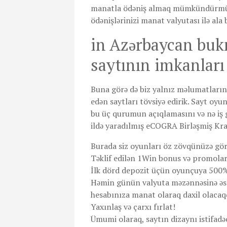
manatla ödəniş almaq mümkündürmü? 
ödənişlərinizi manat valyutası ilə ala b
in Azərbaycan bu
saytının imkanları
Buna görə də biz yalnız məlumatlarını
edən saytları tövsiyə edirik. Sayt oy
bu üç qurumun açıqlamasını və nə iş 
ildə yaradılmış eCOGRA Birləşmiş Kral
Burada siz oyunları öz zövqünüzə görə
Təklif edilən 1Win bonus və promolar
İlk dörd depozit üçün oyunçuya 500%-
Həmin günün valyuta məzənnəsinə əsas
hesabınıza manat olaraq daxil olacaq
Yaxınlaş və çarxı fırlat!
Ümumi olaraq, saytın dizaynı istifadə