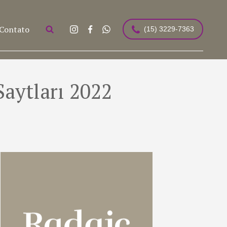
Contato
(15) 3229-7363
aytları 2022