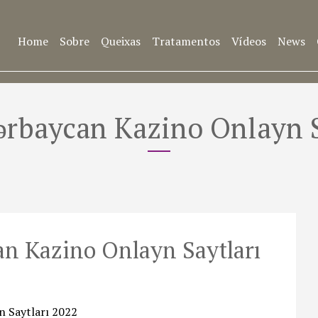
Home
Sobre
Queixas
Tratamentos
Vídeos
News
ərbaycan Kazino Onlayn S
an Kazino Onlayn Saytları