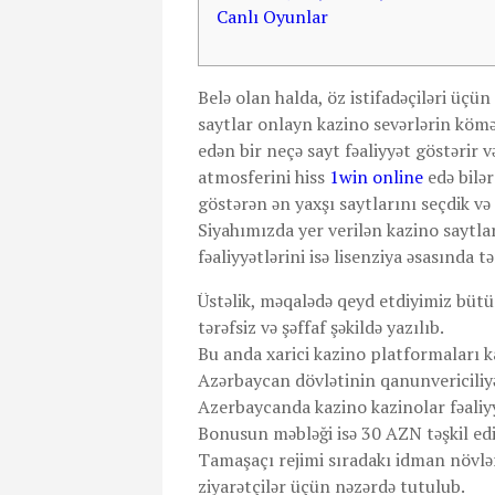
Canlı Oyunlar
Belə olan halda, öz istifadəçiləri üçü
saytlar onlayn kazino sevərlərin köməy
edən bir neçə sayt fəaliyyət göstərir 
atmosferini hiss
1win online
edə bilə
göstərən ən yaxşı saytlarını seçdik və 
Siyahımızda yer verilən kazino saytlar
fəaliyyətlərini isə lisenziya əsasında t
Üstəlik, məqalədə qeyd etdiyimiz bü
tərəfsiz və şəffaf şəkildə yazılıb.
Bu anda xarici kazino platformaları k
Azərbaycan dövlətinin qanunvericili
Azerbaycanda kazino kazinolar fəaliy
Bonusun məbləği isə 30 AZN təşkil edi
Tamaşaçı rejimi sıradakı idman növlər
ziyarətçilər üçün nəzərdə tutulub.