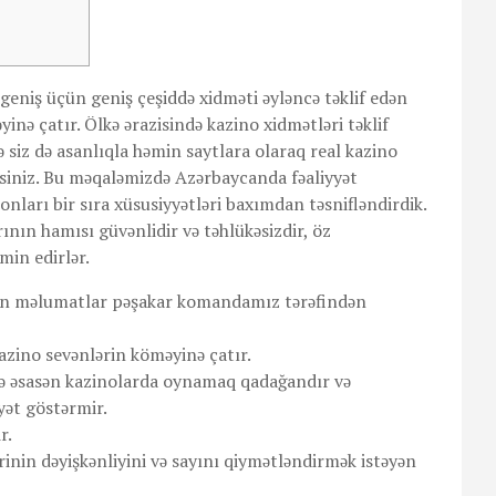
n geniş üçün geniş çeşiddə xidməti əyləncə təklif edən
inə çatır. Ölkə ərazisində kazino xidmətləri təklif
və siz də asanlıqla həmin saytlara olaraq real kazino
rsiniz. Bu məqaləmizdə Azərbaycanda fəaliyyət
onları bir sıra xüsusiyyətləri baxımdan təsnifləndirdik.
ının hamısı güvənlidir və təhlükəsizdir, öz
əmin edirlər.
tün məlumatlar pəşakar komandamız tərəfindən
azino sevənlərin köməyinə çatır.
yə əsasən kazinolarda oynamaq qadağandır və
yət göstərmir.
r.
inin dəyişkənliyini və sayını qiymətləndirmək istəyən