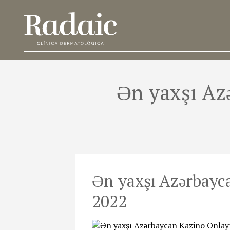
Ən yaxşı Az
Ən yaxşı Azərbayc
2022