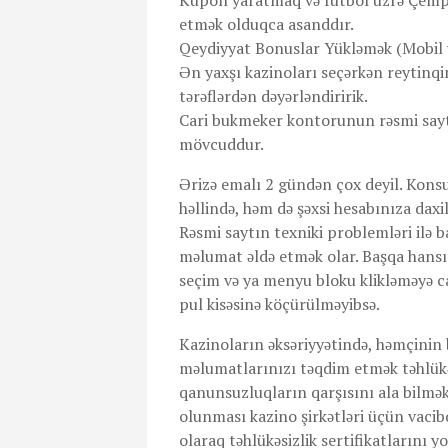
Kupon yaratmaq və futbol üzrə Çempio
etmək olduqca asanddır.
Qeydiyyat Bonuslar Yükləmək (Mobil v
Ən yaxşı kazinoları seçərkən reytinqi
tərəflərdən dəyərləndiririk.
Cari bukmeker kontorunun rəsmi saytı
mövcuddur.
Ərizə emalı 2 gündən çox deyil. Konsu
həllində, həm də şəxsi hesabınıza dax
Rəsmi saytın texniki problemləri ilə 
məlumat əldə etmək olar. Başqa hansı
seçim və ya menyu bloku klikləməyə c
pul kisəsinə köçürülməyibsə.
Kazinoların əksəriyyətində, həmçinin 
məlumatlarınızı təqdim etmək təhlükəs
qanunsuzluqların qarşısını ala bilmə
olunması kazino şirkətləri üçün vacibd
olaraq təhlükəsizlik sertifikatlarını 