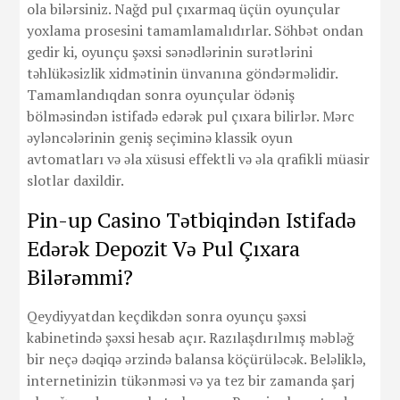
ola bilərsiniz. Nağd pul çıxarmaq üçün oyunçular
yoxlama prosesini tamamlamalıdırlar. Söhbət ondan
gedir ki, oyunçu şəxsi sənədlərinin surətlərini
təhlükəsizlik xidmətinin ünvanına göndərməlidir.
Tamamlandıqdan sonra oyunçular ödəniş
bölməsindən istifadə edərək pul çıxara bilirlər. Mərc
əyləncələrinin geniş seçiminə klassik oyun
avtomatları və əla xüsusi effektli və əla qrafikli müasir
slotlar daxildir.
Pin-up Casino Tətbiqindən Istifadə
Edərək Depozit Və Pul Çıxara
Bilərəmmi?
Qeydiyyatdan keçdikdən sonra oyunçu şəxsi
kabinetində şəxsi hesab açır. Razılaşdırılmış məbləğ
bir neçə dəqiqə ərzində balansa köçürüləcək. Beləliklə,
internetinizin tükənməsi və ya tez bir zamanda şarj