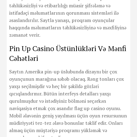
təhlükəsizliyi və etibarlılığı müasir şifrələmə və
istifadəçi məlumatlarının qorunması sistemləri ilə
əsaslandırılır. Saytla yanaşı, proqram oyunçular
haqqında məlumatların təhlükəsizliyinə və məxfiliyinə
zəmanət verir.
Pin Up Casino Üstünlükləri Və Mənfi
Cəhətləri
Saytın Amerika pin-up üslubunda dizaynı bir çox
oyunçunun marağına səbəb olacaq. Rəng tonları çox
yaxşı seçilmişdir və heç bir şəkildə gözləri
qıcıqlandırmır. Bütün interfeys detalları yaxşı
qurulmuşdur və istədiyiniz bölməni seçərkən
naviqasiya etmək çox asandır flag up casino oyunu.
Mobil əlavənin geniş yayılması üçün oyun resursunun
müdiriyyəti tez-tez əlavə bonuslar təklif edir. Onları
almaq üçün müştəriyə proqramı yükləmək və