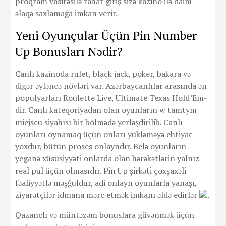
proqram vasitəsilə rahat giriş sizə kazino ilə daim
əlaqə saxlamağa imkan verir.
Yeni Oyunçular Üçün Pin Number
Up Bonusları Nədir?
Canlı kazinoda rulet, black jack, poker, bakara və
digər əyləncə növləri var. Azərbaycanlılar arasında ən
populyarları Roulette Live, Ultimate Texas Hold’Em-
dir. Canlı kateqoriyadan olan oyunların w tamtym
miejscu siyahısı bir bölmədə yerləşdirilib. Canlı
oyunları oynamaq üçün onları yükləməyə ehtiyac
yoxdur, bütün proses onlayndır. Belə oyunların
yeganə xüsusiyyəti onlarda olan hərəkətlərin yalnız
real pul üçün olmasıdır. Pin Up şirkəti çoxşaxəli
fəaliyyətlə məşğuldur, adi onlayn oyunlarla yanaşı,
ziyarətçilər idmana mərc etmək imkanı əldə edirlər
.
Qazanclı və müntəzəm bonuslara güvənmək üçün