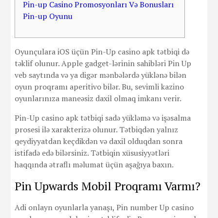
Pin-up Casino Promosyonları Və Bonusları
Pin-up Oyunu
Oyunçulara iOS üçün Pin-Up casino apk tətbiqi də
təklif olunur. Apple gadget-lərinin sahibləri Pin Up
veb saytında və ya digər mənbələrdə yüklənə bilən
oyun proqramı aperitivo bilər. Bu, sevimli kazino
oyunlarınıza maneəsiz daxil olmaq imkanı verir.
Pin-Up casino apk tətbiqi sadə yükləmə və işəsalma
prosesi ilə xarakterizə olunur. Tətbiqdən yalnız
qeydiyyatdan keçdikdən və daxil olduqdan sonra
istifadə edə bilərsiniz. Tətbiqin xüsusiyyətləri
haqqında ətraflı məlumat üçün aşağıya baxın.
Pin Upwards Mobil Proqramı Varmı?
Adi onlayn oyunlarla yanaşı, Pin number Up casino