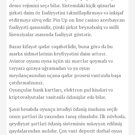
demo rejimini seçə bilər. Sistemdəki kiçik qüsurlar
şirkəti daim öz fəaliyyətini təkmilləşdirməyə və inkişaf
etdirməyə sövq edir. Pin Up on line casino azerbaycan
fəaliyyəti qanunidir, çünki şirkət beynəlxalq və milli
lisenziyalar əsasında fəaliyyət göstərir.
Bazar kifayət qədər rəqabətlidir, buna görə də bu
marka xidmətlərinin keyfiyyətini daim artırır.
Aviator oyunu oyna üçün siz mərclər qoymalı və
təyyarə qəzaya uğramadan və ya oyun
meydançasından uçana qədər prosesi vaxtında başa
çatdırmalısınız.
Oyunçular bank kartları, elektron pul kisələri və
kriptovalyutalar vasitəsilə ödənişlər edə bilər.
Şəxsi hesabda oyunçu istədiyi ödəniş üsulunu seçib
onun şərtləri ilə yaxından tanış olmalıdır. İlk növbədə,
qeydiyyat şərtləri ödəniş sisteminin müəyyən edilmiş
qaydalarından asılıdır. Çox vaxt depozit dərhal oyun