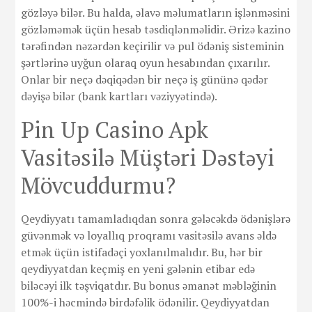
gözləyə bilər. Bu halda, əlavə məlumatların işlənməsini
gözləməmək üçün hesab təsdiqlənməlidir. Ərizə kazino
tərəfindən nəzərdən keçirilir və pul ödəniş sisteminin
şərtlərinə uyğun olaraq oyun hesabından çıxarılır.
Onlar bir neçə dəqiqədən bir neçə iş gününə qədər
dəyişə bilər (bank kartları vəziyyətində).
Pin Up Casino Apk
Vasitəsilə Müştəri Dəstəyi
Mövcuddurmu?
Qeydiyyatı tamamladıqdan sonra gələcəkdə ödənişlərə
güvənmək və loyallıq proqramı vasitəsilə avans əldə
etmək üçün istifadəçi yoxlanılmalıdır. Bu, hər bir
qeydiyyatdan keçmiş en yeni gələnin etibar edə
biləcəyi ilk təşviqatdır. Bu bonus əmanət məbləğinin
100%-i həcmində birdəfəlik ödənilir. Qeydiyyatdan