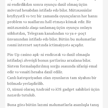
ni endirdikdən sonra oyunçu daxil olmaq üçün
mövcud hesabdan istifadə edə bilər. Mütəxəssislər
keyfiyyətli və tez bir zamanda oyunçuların hər hansı
problem və suallarını həll etməyə kömək edir. Bir
mütəxəssislə əlaqə saxlamaq üçün oyunçu onlayn
söhbətdən, Telegram kanalından və ya e-poçt
ünvanından istifadə edə bilər. Bütün bu məlumatlar
rəsmi internet saytında ictimaiyyətə açıqdır.
Pin-Up casino apk-ni endirərək və daxil olmaqla
istifadəçi əlverişli bonus şərtlərinə arxalana bilər.
Sistem formalaşdırılmış sorğu əsasında sifarişi emal
edir və vəsaiti hesaba daxil edilir.
Canlı kateqoriyadan olan oyunların tam siyahısı bir
bölmədə yerləşdirilib.
O, xüsusi olaraq Android və iOS gadget sahibləri üçün
nəzərdə tutulub.
Buna görə bütün lazımi məlumatlarla asanlıqla tanış