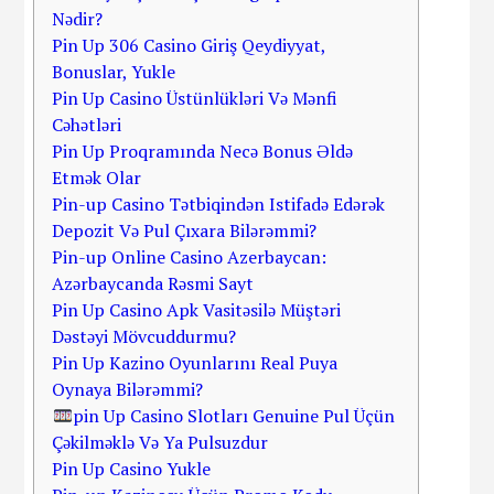
Nədir?
Pin Up 306 Casino Giriş Qeydiyyat,
Bonuslar, Yukle
Pin Up Casino Üstünlükləri Və Mənfi
Cəhətləri
Pin Up Proqramında Necə Bonus Əldə
Etmək Olar
Pin-up Casino Tətbiqindən Istifadə Edərək
Depozit Və Pul Çıxara Bilərəmmi?
Pin-up Online Casino Azerbaycan:
Azərbaycanda Rəsmi Sayt
Pin Up Casino Apk Vasitəsilə Müştəri
Dəstəyi Mövcuddurmu?
Pin Up Kazino Oyunlarını Real Puya
Oynaya Bilərəmmi?
pin Up Casino Slotları Genuine Pul Üçün
Çəkilməklə Və Ya Pulsuzdur
Pin Up Casino Yukle