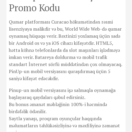
Promo Kodu
Qumar platforması Curacao hökumətindən rəsmi
lisenziyaya malikdir və bu, World Wide Web-də qumar
oynamaq hüququ verir. Bəxtinizi yoxlamaq üçün sadə
bir Android os və ya iOS cihazı kifayətdir. HTML5,
hətta köhnə telefonlarda da slot maşınları işlədməyə
imkan verir. Batareya doldurma və mobil trafik
standart İnternet sörfü müddətindən çox olmayacaq.
PinUp-un mobil versiyasını quraşdırmaq üçün 5
saniyə kifayət edəcəkdir.
Pinup-un mobil versiyasını işə salmaqla oynamağa
başlayaraq qaydaları qəbul edirsiniz.
Bu bonus əmanət məbləğinin 100%-i həcmində
birdəfəlik ödənilir.
Saytla yanaşı, proqram oyunçular haqqında
məlumatların təhlükəsizliyinə və məxfiliyinə zəmanət