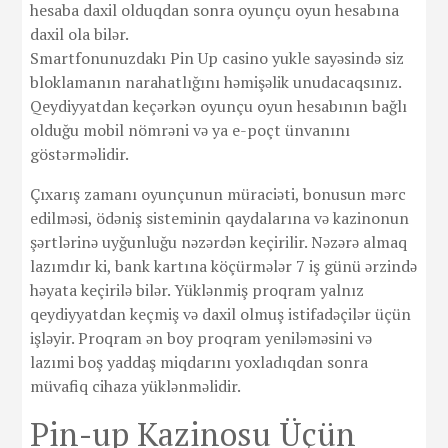
hesaba daxil olduqdan sonra oyunçu oyun hesabına
daxil ola bilər.
Smartfonunuzdakı Pin Up casino yukle sayəsində siz
bloklamanın narahatlığını həmişəlik unudacaqsınız.
Qeydiyyatdan keçərkən oyunçu oyun hesabının bağlı
olduğu mobil nömrəni və ya e-poçt ünvanını
göstərməlidir.
Çıxarış zamanı oyunçunun müraciəti, bonusun mərc
edilməsi, ödəniş sisteminin qaydalarına və kazinonun
şərtlərinə uyğunluğu nəzərdən keçirilir. Nəzərə almaq
lazımdır ki, bank kartına köçürmələr 7 iş günü ərzində
həyata keçirilə bilər. Yüklənmiş proqram yalnız
qeydiyyatdan keçmiş və daxil olmuş istifadəçilər üçün
işləyir. Proqram ən boy proqram yeniləməsini və
lazımi boş yaddaş miqdarını yoxladıqdan sonra
müvafiq cihaza yüklənməlidir.
Pin-up Kazinosu Üçün