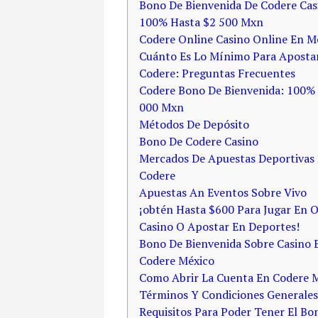
Bono De Bienvenida De Codere Cas
100% Hasta $2 500 Mxn
Codere Online Casino Online En M
Cuánto Es Lo Mínimo Para Aposta
Codere: Preguntas Frecuentes
Codere Bono De Bienvenida: 100%
000 Mxn
Métodos De Depósito
Bono De Codere Casino
Mercados De Apuestas Deportivas
Codere
Apuestas An Eventos Sobre Vivo
¡obtén Hasta $600 Para Jugar En 
Casino O Apostar En Deportes!
Bono De Bienvenida Sobre Casino 
Codere México
Como Abrir La Cuenta En Codere 
Términos Y Condiciones Generales
Requisitos Para Poder Tener El Bo