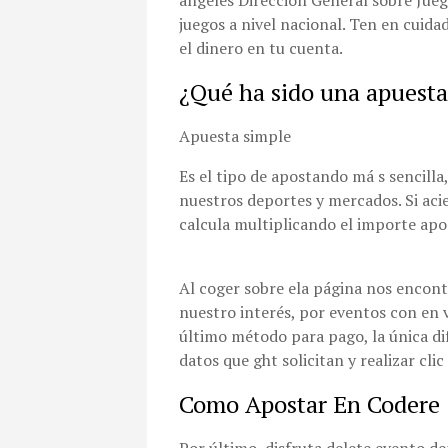
angeles Dirección General sobre Jueg
juegos a nivel nacional. Ten en cuida
el dinero en tu cuenta.
¿Qué ha sido una apuesta
Apuesta simple​
Es el tipo de apostando má s sencilla
nuestros deportes y mercados. Si acie
calcula multiplicando el importe apo
Al coger sobre ela página nos encont
nuestro interés, por eventos con en
último método para pago, la única dif
datos que ght solicitan y realizar cli
Como Apostar En Codere