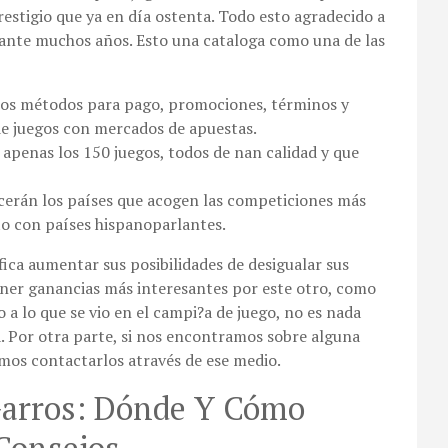
estigio que ya en día ostenta. Todo esto agradecido a
urante muchos años. Esto una cataloga como una de las
los métodos para pago, promociones, términos y
de juegos con mercados de apuestas.
 apenas los 150 juegos, todos de nan calidad y que
cerán los países que acogen las competiciones más
o con países hispanoparlantes.
ifica aumentar sus posibilidades de desigualar sus
ener ganancias más interesantes por este otro, como
a lo que se vio en el campi?a de juego, no es nada
a. Por otra parte, si nos encontramos sobre alguna
mos contactarlos através de ese medio.
Garros: Dónde Y Cómo