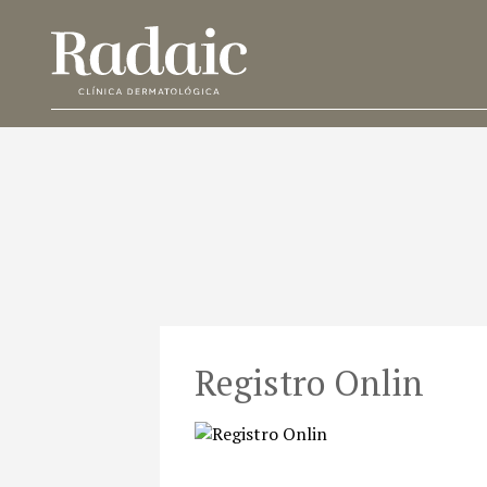
Registro Onlin