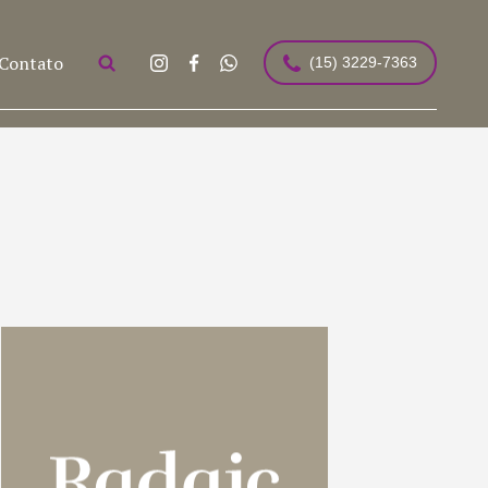
Contato
(15) 3229-7363