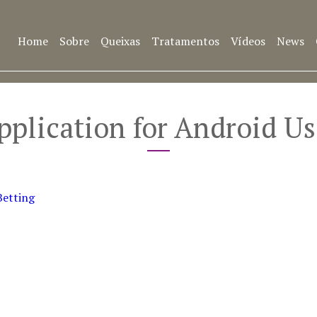
Home
Sobre
Queixas
Tratamentos
Vídeos
News
plication for Android U