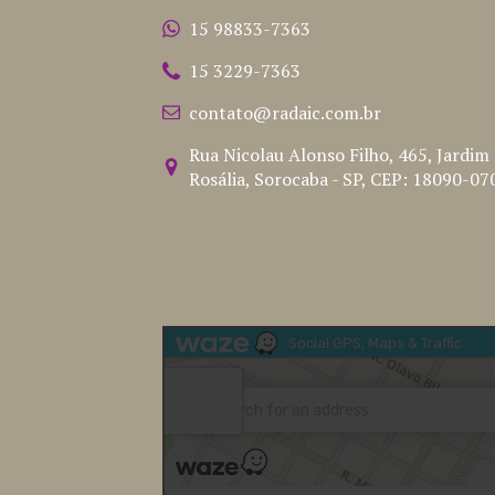
15 98833-7363
15 3229-7363
contato@radaic.com.br
Rua Nicolau Alonso Filho, 465, Jardim
Rosália, Sorocaba - SP, CEP: 18090-07