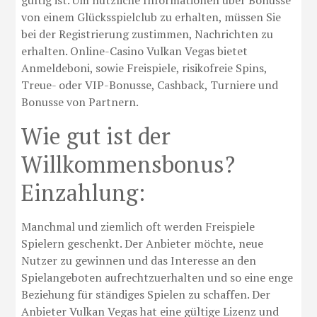
gültig ist. Um nützliche Informationen über Bonusse
von einem Glücksspielclub zu erhalten, müssen Sie
bei der Registrierung zustimmen, Nachrichten zu
erhalten. Online-Casino Vulkan Vegas bietet
Anmeldeboni, sowie Freispiele, risikofreie Spins,
Treue- oder VIP-Bonusse, Cashback, Turniere und
Bonusse von Partnern.
Wie gut ist der
Willkommensbonus?
Einzahlung:
Manchmal und ziemlich oft werden Freispiele
Spielern geschenkt. Der Anbieter möchte, neue
Nutzer zu gewinnen und das Interesse an den
Spielangeboten aufrechtzuerhalten und so eine enge
Beziehung für ständiges Spielen zu schaffen. Der
Anbieter Vulkan Vegas hat eine gültige Lizenz und