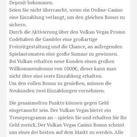
Deposit bekommen.
Seien Sie nicht überrascht, wenn ein Online-Casino
eine Einzahlung verlangt, um den gleichen Bonus zu
sichern.
Durch die Aktivierung über den Vulkan Vegas Promo
Codehaben die Gambler eine großartige
Freizeitgestaltung und die Chance, an aufregenden
Spielautomaten eine große Summe zu gewinnen.
Bei Vulkan erhalten neue Kunden einen großen
Willkommensbonus von 1000€, dieser kann man
nicht über eine erste Einzahlung erhalten.
Um den vollen Bonus zu genießen, müssen die
Neukunden zwei Einzahlungen vornehmen.
Die gesammelten Punkte können gegen Geld
eingetauscht sein. Der Vulkan Vegas bietet ein
Treueprogramm an – spielen Sie und erhalten Sie Ihr
Geld zurück. Der Vulkan Vegas Casino Bonus scheint
uns eines der besten auf dem Markt zu werden. Alle