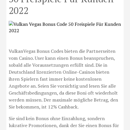
2022
VulkanVegas Bonus Codes bieten die Partnerseiten
vom Casino. User kann einen Bonus beanspruchen,
sobald alle Voraussetzungen erfüllt sind. Die in
Deutschland lizenzierten Online-Casinos bieten
ihren Spielern fast immer keine kostenlosen
Angebote an. Seien Sie vorsichtig und lesen Sie alle
Geschäftsbedingungen, da diese Boni oft wiederholt
werden müssen. Der maximale mögliche Betrag, den
Sie bekommen, ist 12% Cashback.
Sie sind kein Bonus ohne Einzahlung, sondern
lukrative Promotionen, dank der Sie einen Bonus für