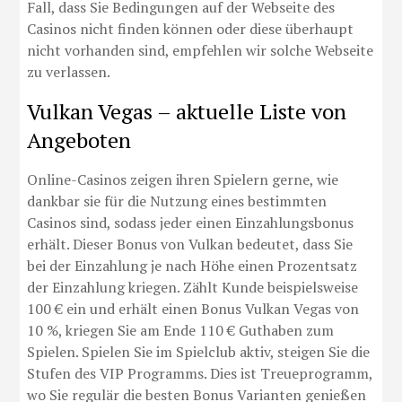
Fall, dass Sie Bedingungen auf der Webseite des
Casinos nicht finden können oder diese überhaupt
nicht vorhanden sind, empfehlen wir solche Webseite
zu verlassen.
Vulkan Vegas – aktuelle Liste von
Angeboten
Online-Casinos zeigen ihren Spielern gerne, wie
dankbar sie für die Nutzung eines bestimmten
Casinos sind, sodass jeder einen Einzahlungsbonus
erhält. Dieser Bonus von Vulkan bedeutet, dass Sie
bei der Einzahlung je nach Höhe einen Prozentsatz
der Einzahlung kriegen. Zählt Kunde beispielsweise
100 € ein und erhält einen Bonus Vulkan Vegas von
10 %, kriegen Sie am Ende 110 € Guthaben zum
Spielen. Spielen Sie im Spielclub aktiv, steigen Sie die
Stufen des VIP Programms. Dies ist Treueprogramm,
wo Sie regulär die besten Bonus Varianten genießen