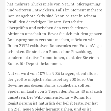
hat mehrere Glücksspiele von NetEnt, Microgaming
und weiteren Entwicklern. Falls im Moment mehrere
Bonusangebote aktiv sind, kann Nutzer in seinem
Profil den derzeitigen Umsatz-Fortschritt
überprüfen und zwischen den verschiedenen
Aktionen umschalten. Bevor Sie sich mit dem ganzen
Bonusprogramm vertraut machen, möchten wir
Ihnen ZWEI exklusiven Bonuscodes von VulkanVegas
schenken. Sie sind kein Bonus ohne Einzahlung,
sondern lukrative Promotionen, dank der Sie einen
Bonus für Deposit bekommen.
Nutzer wird von 10% bis 90% kriegen, ebenfalls ist
der größte mögliche Bonusbetrag 200 Euro. Um
Gewinne aus diesem Bonus abzuheben, sollten
Spieler im Laufe von 5 Tagen den Bonus 40 mal auch
umsetzen. Der Willkommensbonus – Bonus für
Registrierung ist natürlich der beliebteste. Der hat
ein Ziel, neue Spieler heranzuziehen, und es ist