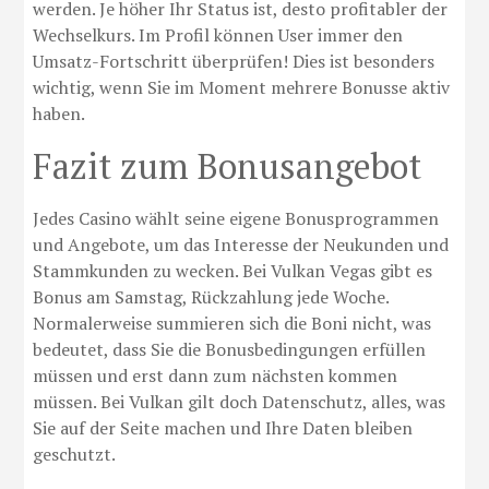
werden. Je höher Ihr Status ist, desto profitabler der
Wechselkurs. Im Profil können User immer den
Umsatz-Fortschritt überprüfen! Dies ist besonders
wichtig, wenn Sie im Moment mehrere Bonusse aktiv
haben.
Fazit zum Bonusangebot
Jedes Casino wählt seine eigene Bonusprogrammen
und Angebote, um das Interesse der Neukunden und
Stammkunden zu wecken. Bei Vulkan Vegas gibt es
Bonus am Samstag, Rückzahlung jede Woche.
Normalerweise summieren sich die Boni nicht, was
bedeutet, dass Sie die Bonusbedingungen erfüllen
müssen und erst dann zum nächsten kommen
müssen. Bei Vulkan gilt doch Datenschutz, alles, was
Sie auf der Seite machen und Ihre Daten bleiben
geschutzt.