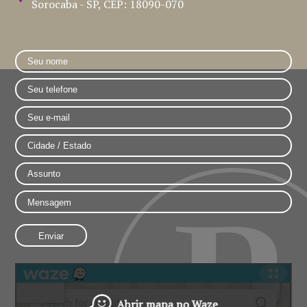
Sorocaba - SP, CEP: 18090-070
Abrir mapa no Waze