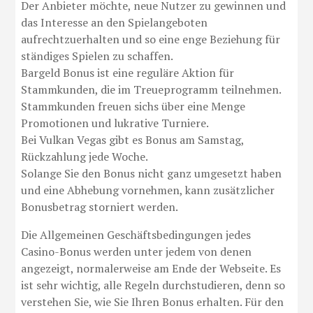
Der Anbieter möchte, neue Nutzer zu gewinnen und
das Interesse an den Spielangeboten
aufrechtzuerhalten und so eine enge Beziehung für
ständiges Spielen zu schaffen.
Bargeld Bonus ist eine reguläre Aktion für
Stammkunden, die im Treueprogramm teilnehmen.
Stammkunden freuen sichs über eine Menge
Promotionen und lukrative Turniere.
Bei Vulkan Vegas gibt es Bonus am Samstag,
Rückzahlung jede Woche.
Solange Sie den Bonus nicht ganz umgesetzt haben
und eine Abhebung vornehmen, kann zusätzlicher
Bonusbetrag storniert werden.
Die Allgemeinen Geschäftsbedingungen jedes
Casino-Bonus werden unter jedem von denen
angezeigt, normalerweise am Ende der Webseite. Es
ist sehr wichtig, alle Regeln durchstudieren, denn so
verstehen Sie, wie Sie Ihren Bonus erhalten. Für den