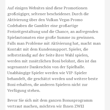
Auf einigen Websites sind diese Promotionen
großzügiger, seltener bescheidener. Durch die
Aktivierung über den Vulkan Vegas Promo
Codehaben die Gambler eine großartige
Freizeitgestaltung und die Chance, an aufregenden
Spielautomaten eine große Summe zu gewinnen.
Falls man Probleme mit Aktivierung hat, macht man
Kontakt mit dem Kundensupport. Spieler, die
selbstständig auf der Seite ihrer Wahl spielen,
werden mit zusätzlichen Boni belohnt, dies ist das
sogenannte Dankeschön von der Spielhalle.
Unabhängige Spieler werden wie VIP-Spieler
behandelt, die geschätzt werden und weitere beste
Boni erhalten, die anderen Spielern nicht zur
Verfügung stehen.
Bevor Sie sich mit dem ganzen Bonusprogramm
vertraut machen, möchten wir Ihnen ZWEI