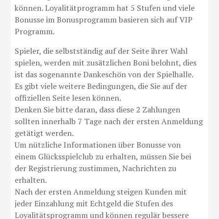
können. Loyalitätprogramm hat 5 Stufen und viele
Bonusse im Bonusprogramm basieren sich auf VIP
Programm.
Spieler, die selbstständig auf der Seite ihrer Wahl
spielen, werden mit zusätzlichen Boni belohnt, dies
ist das sogenannte Dankeschön von der Spielhalle.
Es gibt viele weitere Bedingungen, die Sie auf der
offiziellen Seite lesen können.
Denken Sie bitte daran, dass diese 2 Zahlungen
sollten innerhalb 7 Tage nach der ersten Anmeldung
getätigt werden.
Um nützliche Informationen über Bonusse von
einem Glücksspielclub zu erhalten, müssen Sie bei
der Registrierung zustimmen, Nachrichten zu
erhalten.
Nach der ersten Anmeldung steigen Kunden mit
jeder Einzahlung mit Echtgeld die Stufen des
Loyalitätsprogramm und können regulär bessere