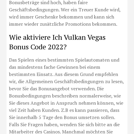
Bonusbeträge sind hoch, haben faire
Geschäftsbedingungen. Wer ein Treuer Kunde wird,
wird immer Geschenke bekommen und kann sich
immer wieder zusätzliche Promotions bekommen.
Wie aktiviere Ich Vulkan Vegas
Bonus Code 2022?
Das Spielen eines bestimmten Spielautomaten und
das mindestens fache Gewinnen bei einem
bestimmten Einsatz. Aus diesem Grund empfehlen
wir, die Allgemeinen Geschäftsbedingungen zu lesen,
bevor Sie das Bonusangebot verwenden. Die
Bonusbedingungen beschreiben normalerweise, wie
Sie dieses Angebot in Anspruch nehmen können, wie
viel Zeit haben Kunden. Z.B es kann passieren, dass
Sie innerhalb 5 Tage den Bonus umsetzen sollen.
Falls Sie Fragen haben, wenden Sie sich bitte an die
Mitarbeiter des Casinos. Manchmal möchten Sie