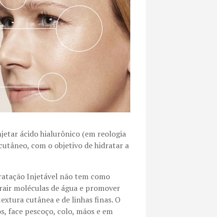
jetar ácido hialurônico (em reologia
 cutâneo, com o objetivo de hidratar a
dratação Injetável não tem como
trair moléculas de água e promover
xtura cutânea e de linhas finas. O
os, face pescoço, colo, mãos e em