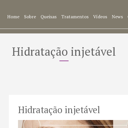
Home
Sobre
Queixas
Tratamentos
Vídeos
News
Hidratação injetável
Hidratação injetável