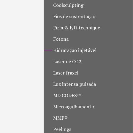
Coolsculpting
Fios de sustentação
Firm & lyft technique
Fotona
Hidratação injetável
Laser de CO2
Laser fraxel
Luz intensa pulsada
MD CODES™
Microagulhamento
MMP®
Peelings