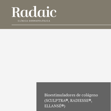
Bioestimuladores de colágeno
(SCULPTRA®, RADIESSE®,
ELLANSÉ®)