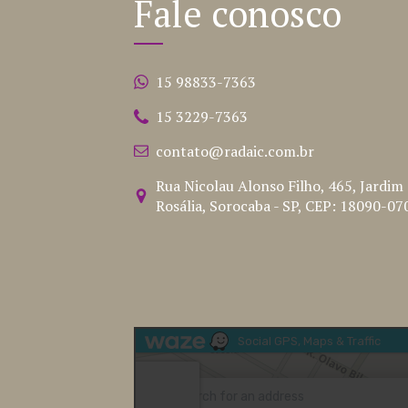
Fale conosco
15 98833-7363
15 3229-7363
contato@radaic.com.br
Rua Nicolau Alonso Filho, 465, Jardim
Rosália, Sorocaba - SP, CEP: 18090-07